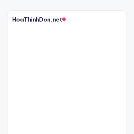
PAGE
pagination
HoaThinhDon.net