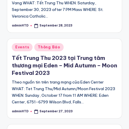
Vang WHAT: Tết Trung Thu WHEN: Saturday,
September 30, 2023 after 7 PM Mass WHERE: St.
Veronica Catholic…
adminHTD
September 28, 2023
Posted
by
Posted
Events
Thông Báo
in
Tết Trung Thu 2023 tại Trung tâm
thương mại Eden – Mid Autumn – Moon
Festival 2023
Theo nguồn tin trên trang mạng của Eden Center
WHAT: Tet Trung Thu/Mid Autumn/Moon Festival 2023
WHEN: Sunday, October 17 from 11 AM WHERE: Eden
Center, 6751-6799 Wilson Blvd, Falls…
adminHTD
September 27, 2023
Posted
by