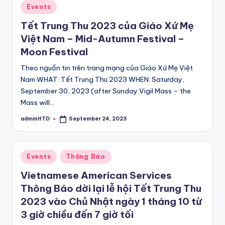
Posted
Events
in
Tết Trung Thu 2023 của Giáo Xứ Mẹ
Việt Nam – Mid-Autumn Festival –
Moon Festival
Theo nguồn tin trên trang mạng của Giáo Xứ Mẹ Việt
Nam WHAT: Tết Trung Thu 2023 WHEN: Saturday,
September 30, 2023 (after Sunday Vigil Mass – the
Mass will…
adminHTD
September 24, 2023
Posted
by
Posted
Events
Thông Báo
in
Vietnamese American Services
Thông Báo dời lại lễ hội Tết Trung Thu
2023 vào Chủ Nhật ngày 1 tháng 10 từ
3 giờ chiều đến 7 giờ tối