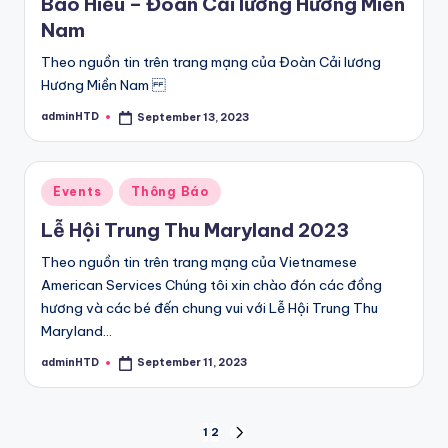
Báo Hiếu – Đoàn Cải lương Hương Miền
Nam
Theo nguồn tin trên trang mạng của Đoàn Cải lương
Hương Miền Nam
adminHTD
September 13, 2023
Posted
by
Posted
Events
Thông Báo
in
Lễ Hội Trung Thu Maryland 2023
Theo nguồn tin trên trang mạng của Vietnamese
American Services Chúng tôi xin chào đón các đồng
hương và các bé đến chung vui với Lễ Hội Trung Thu
Maryland…
adminHTD
September 11, 2023
Posted
by
Posts
1
2
NEXT