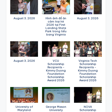
August 3, 2026
Hình ảnh đổ ăn
August 3, 2026
câm trại hè
2026 tại First
Landing State
Park trong tiểu
bang Virginia
August 3, 2026
VCU
Virginia Tech
Scholarship
Scholarship
Recipients -
Recipients -
Kimmy Duong
Kimmy Duong
Foundation
Foundation
Scholarship
Scholarship
Award 2026
Award 2026
University of
George Mason
NOVA
Maryland
University
Scholarship