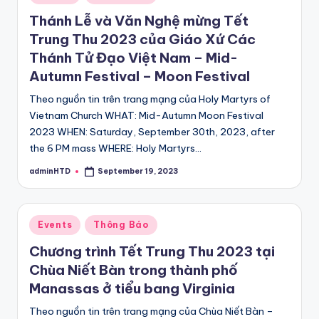
in
Thánh Lễ và Văn Nghệ mừng Tết
Trung Thu 2023 của Giáo Xứ Các
Thánh Tử Đạo Việt Nam – Mid-
Autumn Festival – Moon Festival
Theo nguồn tin trên trang mạng của Holy Martyrs of
Vietnam Church WHAT: Mid-Autumn Moon Festival
2023 WHEN: Saturday, September 30th, 2023, after
the 6 PM mass WHERE: Holy Martyrs…
adminHTD
September 19, 2023
Posted
by
Posted
Events
Thông Báo
in
Chương trình Tết Trung Thu 2023 tại
Chùa Niết Bàn trong thành phố
Manassas ở tiểu bang Virginia
Theo nguồn tin trên trang mạng của Chùa Niết Bàn –