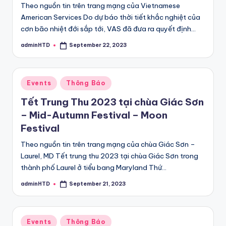
Theo nguồn tin trên trang mạng của Vietnamese
American Services Do dự báo thời tiết khắc nghiệt của
cơn bão nhiệt đới sắp tới, VAS đã đưa ra quyết định…
adminHTD
September 22, 2023
Posted
by
Posted
Events
Thông Báo
in
Tết Trung Thu 2023 tại chùa Giác Sơn
– Mid-Autumn Festival – Moon
Festival
Theo nguồn tin trên trang mạng của chùa Giác Sơn –
Laurel, MD Tết trung thu 2023 tại chùa Giác Sơn trong
thành phố Laurel ở tiểu bang Maryland Thứ…
adminHTD
September 21, 2023
Posted
by
Posted
Events
Thông Báo