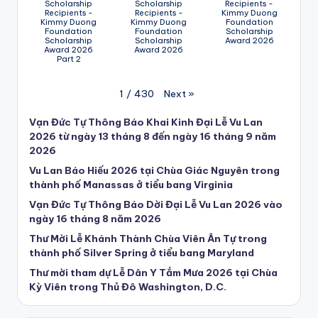
Scholarship
Scholarship
Recipients -
Recipients -
Recipients -
Kimmy Duong
Kimmy Duong
Kimmy Duong
Foundation
Foundation
Foundation
Scholarship
Scholarship
Scholarship
Award 2026
Award 2026
Award 2026
Part 2
Next
»
1
/
430
Vạn Đức Tự Thông Báo Khai Kinh Đại Lễ Vu Lan
2026 từ ngày 13 tháng 8 đến ngày 16 tháng 9 năm
2026
Vu Lan Báo Hiếu 2026 tại Chùa Giác Nguyên trong
thành phố Manassas ở tiểu bang Virginia
Vạn Đức Tự Thông Báo Dời Đại Lễ Vu Lan 2026 vào
ngày 16 tháng 8 năm 2026
Thư Mời Lễ Khánh Thành Chùa Viên Ân Tự trong
thành phố Silver Spring ở tiểu bang Maryland
Thư mời tham dự Lễ Dân Y Tắm Mưa 2026 tại Chùa
Kỳ Viên trong Thủ Đô Washington, D.C.