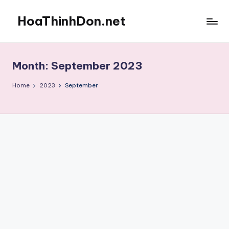
HoaThinhDon.net
Skip
to
Vietnamese
content
Events
in
Month:
September 2023
Washington
D.C.
Home
2023
September
Metropolitan