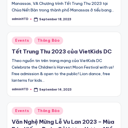
Manassas, VA Chương trình Tết Trung Thu 2023 tại
Chùa Niết Bàn trong thành phố Manassas ở tiểu bang…
adminHTD
September 18, 2023
Posted
by
Posted
Events
Thông Báo
in
Tết Trung Thu 2023 của VietKids DC
Theo nguồn tin trên trang mạng của VietKids DC
Celebrate the Children's Harvest Moon Festival with us!
Free admission & open to the public! Lion dance, free
lanterns for kids…
adminHTD
September 14, 2023
Posted
by
Posted
Events
Thông Báo
in
Văn Nghệ Mừng Lễ Vu Lan 2023 – Mùa