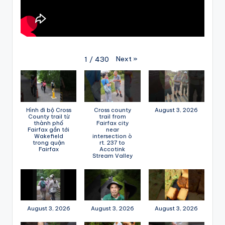
Next
»
1
/
430
Hình đi bộ Cross
Cross county
August 3, 2026
County trail từ
trail from
thành phố
Fairfax city
Fairfax gần tới
near
Wakefield
intersection ò
trong quận
rt. 237 to
Fairfax
Accotink
Stream Valley
August 3, 2026
August 3, 2026
August 3, 2026