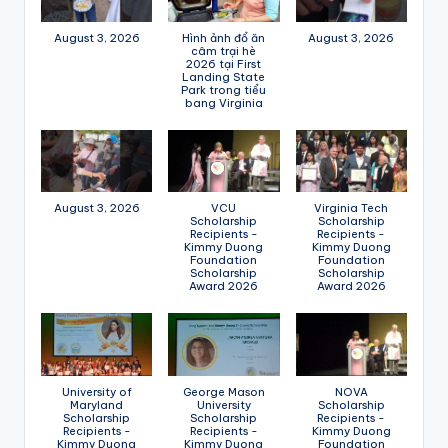
August 3, 2026
Hình ảnh đổ ăn
August 3, 2026
câm trại hè
2026 tại First
Landing State
Park trong tiểu
bang Virginia
August 3, 2026
VCU
Virginia Tech
Scholarship
Scholarship
Recipients -
Recipients -
Kimmy Duong
Kimmy Duong
Foundation
Foundation
Scholarship
Scholarship
Award 2026
Award 2026
University of
George Mason
NOVA
Maryland
University
Scholarship
Scholarship
Scholarship
Recipients -
Recipients -
Recipients -
Kimmy Duong
Kimmy Duong
Kimmy Duong
Foundation