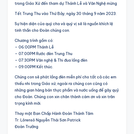
trong Giáo Xứ đến tham dự Thánh Lễ và Văn Nghệ mừng
Tết Trung Thu vào Thứ Bảy, ngày 30 tháng 9 năm 2023.
Sự hiện diện của quý cha và quý vị sẽ là nguồn khích lệ
tinh thần cho Đoàn chúng con.
Chương trình gồm có:
– 06:00PM Thánh Lễ
– 07:00PM Rước đèn Trung Thu
– 07:30PM Văn nghệ & Thi đua lồng đèn
– 09:00PM Kết thúc.
Chúng con sẽ phát lồng đèn miễn phí cho tất cả các em
thiếu nhi trong Giáo xứ, ngoài ra chúng con cũng có
những gian hàng bán thực phẩm và nước uống để gây quỹ
cho Đoàn. Chúng con xin chân thành cám ơn và xin trân
trọng kính mời.
Thay mặt Ban Chấp Hành Đoàn Thánh Tâm
Tr. Lôrensô Nguyễn Thái Sơn Patrick
Đoàn Trưởng