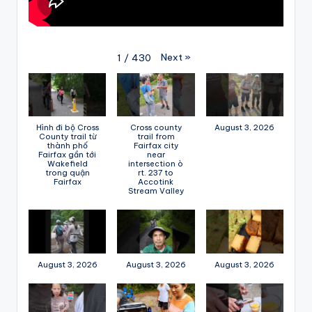
Next
»
1
/
430
Hình đi bộ Cross
Cross county
August 3, 2026
County trail từ
trail from
thành phố
Fairfax city
Fairfax gần tới
near
Wakefield
intersection ò
trong quận
rt. 237 to
Fairfax
Accotink
Stream Valley
August 3, 2026
August 3, 2026
August 3, 2026