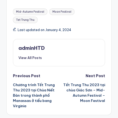
Tags:
Mid-Autumn Festival
Moon Festival
Tet Trung Thu
Last updated on January 4, 2024
adminHTD
View All Posts
Post
Previous Post
Next Post
Chương trình Tết Trung
Tết Trung Thu 2023 tại
navigation
Thu 2023 tại Chùa Niết
chùa Giác Sơn – Mid-
Bàn trong thành phố
Autumn Festival –
Manassas ở tiểu bang
Moon Festival
Virginia