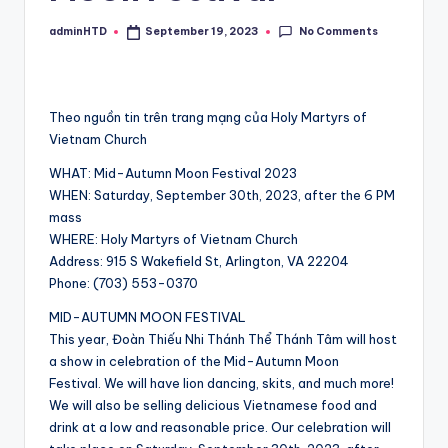
No Comments
adminHTD
September 19, 2023
Posted
by
Theo nguồn tin trên trang mạng của Holy Martyrs of
Vietnam Church
WHAT: Mid-Autumn Moon Festival 2023
WHEN: Saturday, September 30th, 2023, after the 6 PM
mass
WHERE: Holy Martyrs of Vietnam Church
Address: 915 S Wakefield St, Arlington, VA 22204
Phone: (703) 553-0370
MID-AUTUMN MOON FESTIVAL
This year, Đoàn Thiếu Nhi Thánh Thể Thánh Tâm will host
a show in celebration of the Mid-Autumn Moon
Festival. We will have lion dancing, skits, and much more!
We will also be selling delicious Vietnamese food and
drink at a low and reasonable price. Our celebration will