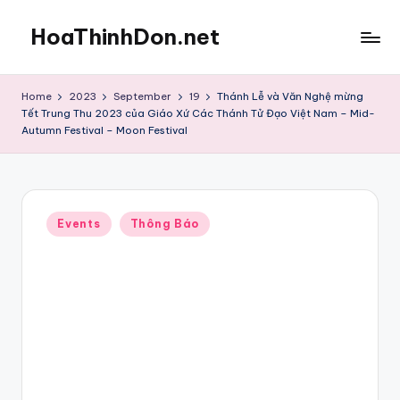
HoaThinhDon.net
Skip
to
Vietnamese
content
Events
Home
2023
September
19
Thánh Lễ và Văn Nghệ mừng
in
Tết Trung Thu 2023 của Giáo Xứ Các Thánh Tử Đạo Việt Nam – Mid-
Washington
Autumn Festival – Moon Festival
D.C.
Metropolitan
Posted
Events
Thông Báo
in