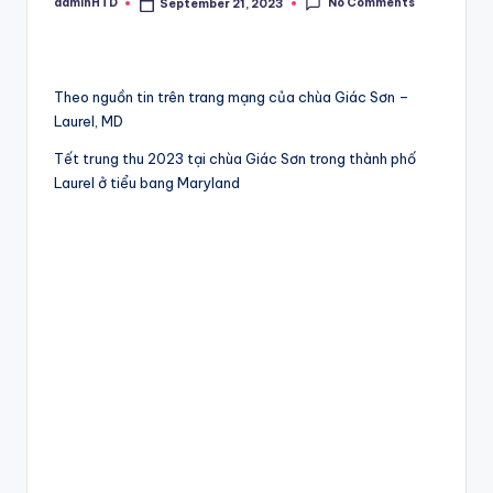
No Comments
adminHTD
September 21, 2023
Posted
by
Theo nguồn tin trên trang mạng của chùa Giác Sơn –
Laurel, MD
Tết trung thu 2023 tại chùa Giác Sơn trong thành phố
Laurel ở tiểu bang Maryland