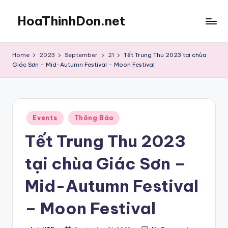
HoaThinhDon.net
Skip
to
Vietnamese
content
Events
Home
2023
September
21
Tết Trung Thu 2023 tại chùa
in
Giác Sơn – Mid-Autumn Festival – Moon Festival
Washington
D.C.
Metropolitan
Posted
Events
Thông Báo
in
Tết Trung Thu 2023
tại chùa Giác Sơn –
Mid-Autumn Festival
– Moon Festival