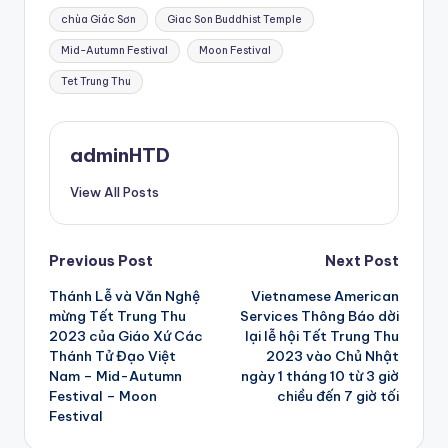
Tags:
chùa Giác Sơn
Giac Son Buddhist Temple
Mid-Autumn Festival
Moon Festival
Tet Trung Thu
adminHTD
View All Posts
Post
Previous Post
Next Post
Thánh Lễ và Văn Nghệ
Vietnamese American
navigation
mừng Tết Trung Thu
Services Thông Báo dời
2023 của Giáo Xứ Các
lại lễ hội Tết Trung Thu
Thánh Tử Đạo Việt
2023 vào Chủ Nhật
Nam – Mid-Autumn
ngày 1 tháng 10 từ 3 giờ
Festival – Moon
chiều đến 7 giờ tối
Festival