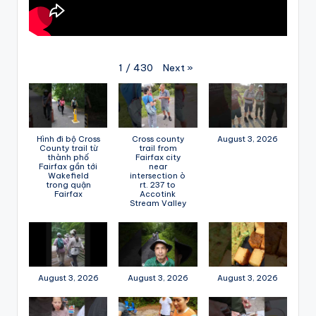
Next
»
1
/
430
Hình đi bộ Cross
Cross county
August 3, 2026
County trail từ
trail from
thành phố
Fairfax city
Fairfax gần tới
near
Wakefield
intersection ò
trong quận
rt. 237 to
Fairfax
Accotink
Stream Valley
August 3, 2026
August 3, 2026
August 3, 2026