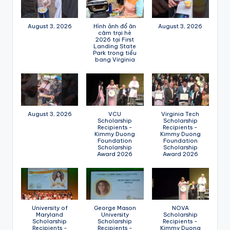
August 3, 2026
Hình ảnh đổ ăn
August 3, 2026
câm trại hè
2026 tại First
Landing State
Park trong tiểu
bang Virginia
August 3, 2026
VCU
Virginia Tech
Scholarship
Scholarship
Recipients -
Recipients -
Kimmy Duong
Kimmy Duong
Foundation
Foundation
Scholarship
Scholarship
Award 2026
Award 2026
University of
George Mason
NOVA
Maryland
University
Scholarship
Scholarship
Scholarship
Recipients -
Recipients -
Recipients -
Kimmy Duong