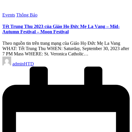
Posted
Events
Thông Báo
in
Tết Trung Thu 2023 của Giáo Họ Đức Mẹ La Vang – Mid-
Autumn Festival – Moon Festival
Theo nguồn tin trên trang mạng của Giáo Họ Đức Mẹ La Vang
WHAT: Tết Trung Thu WHEN: Saturday, September 30, 2023 after
7 PM Mass WHERE: St. Veronica Catholic…
Posted
adminHTD
by