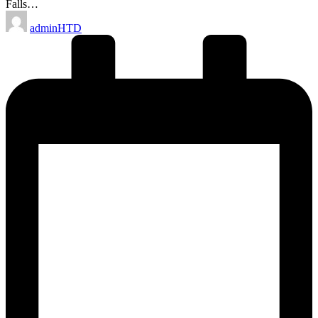
Falls…
Posted
adminHTD
by