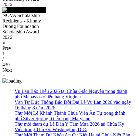
2026
NOVA Scholarship
Recipients - Kimmy
Duong Foundation
Scholarship Award
2026
«
Prev
1
/
430
Next
»
Vu Lan Báo Hiếu 2026 tại Chùa Giác Nguyên trong thành
phố Manassas ở tiểu bang Virginia
Vạn Tự Đức Thông Báo Dời Đại Lễ Vu Lan 2026 vào ngày
16 tháng 8 năm 2026
Thư Mời Lễ Khánh Thành Chùa Viên Ân Tự trong thành
phố Silver Spring ở tiểu bang Maryland
Thư mời tham dự Lễ Dân Y Tắm Mưa 2026 tại Chùa Kỳ
Viên trong Thủ Đô Washington, D.C.
Thư Mời Tham Dự Khóa An Cư Kiết Hạ tại Chùa Niết Bàn