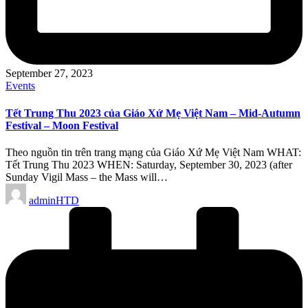
September 27, 2023
Posted
Events
in
Tết Trung Thu 2023 của Giáo Xứ Mẹ Việt Nam – Mid-Autumn
Festival – Moon Festival
Theo nguồn tin trên trang mạng của Giáo Xứ Mẹ Việt Nam WHAT:
Tết Trung Thu 2023 WHEN: Saturday, September 30, 2023 (after
Sunday Vigil Mass – the Mass will…
Posted
adminHTD
by