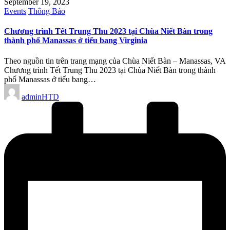
September 19, 2023
Posted
Events
Thông Báo
in
Chương trình Tết Trung Thu 2023 tại Chùa Niết Bàn trong
thành phố Manassas ở tiểu bang Virginia
Theo nguồn tin trên trang mạng của Chùa Niết Bàn – Manassas, VA
Chương trình Tết Trung Thu 2023 tại Chùa Niết Bàn trong thành
phố Manassas ở tiểu bang…
Posted
adminHTD
by