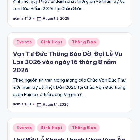
Kính mời quý Phật tử dành chút thời gian về tham dự Vu
Lan Báo Hiếun 2026 tại Chùa Giác…
adminHTD
August 3, 2026
Posted
by
Posted
Events
Sinh Hoạt
Thông Báo
in
Vạn Tự Đức Thông Báo Dời Đại Lễ Vu
Lan 2026 vào ngày 16 tháng 8 năm
2026
Theo nguồn tin trên trang mạng của Chùa Vạn Đức Thư
mời tham dự Lễ Phật Đản 2025 tại Chùa Vạn Đức trong
quận Fairfax ở tiểu bang Virginia ở…
adminHTD
August 1, 2026
Posted
by
Posted
Events
Sinh Hoạt
Thông Báo
in
Thư Mời Lễ Khánh Thành Chùa Viên Ân