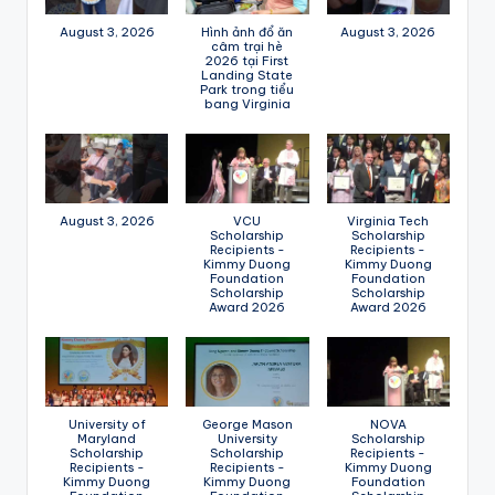
August 3, 2026
Hình ảnh đổ ăn
August 3, 2026
câm trại hè
2026 tại First
Landing State
Park trong tiểu
bang Virginia
August 3, 2026
VCU
Virginia Tech
Scholarship
Scholarship
Recipients -
Recipients -
Kimmy Duong
Kimmy Duong
Foundation
Foundation
Scholarship
Scholarship
Award 2026
Award 2026
University of
George Mason
NOVA
Maryland
University
Scholarship
Scholarship
Scholarship
Recipients -
Recipients -
Recipients -
Kimmy Duong
Kimmy Duong
Kimmy Duong
Foundation