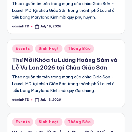
Theo nguồn tin trên trang mạng của chùa Giác Sơn –
Laurel, MD tại chùa Giác Sơn trong thành phố Laurel ở
tiểu bang Maryland Kính mời quý phụ huynh…
adminHTD
July 19, 2026
Posted
by
Posted
Events
Sinh Hoạt
Thông Báo
in
Thư Mời Khóa tu Lương Hoàng Sám và
Lễ Vu Lan 2026 tại Chùa Giác Sơn
Theo nguồn tin trên trang mạng của chùa Giác Sơn –
Laurel, MD tại chùa Giác Sơn trong thành phố Laurel ở
tiểu bang Maryland Kính mời quý đại chúng…
adminHTD
July 13, 2026
Posted
by
Posted
Events
Sinh Hoạt
Thông Báo
in