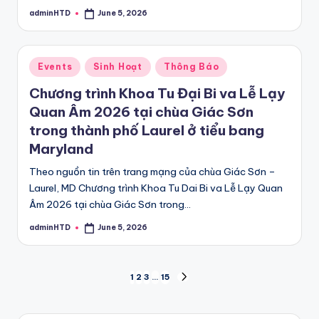
adminHTD
June 5, 2026
Posted
by
Posted
Events
Sinh Hoạt
Thông Báo
in
Chương trình Khoa Tu Đại Bi va Lễ Lạy
Quan Âm 2026 tại chùa Giác Sơn
trong thành phố Laurel ở tiểu bang
Maryland
Theo nguồn tin trên trang mạng của chùa Giác Sơn –
Laurel, MD Chương trình Khoa Tu Dai Bi va Lễ Lạy Quan
Âm 2026 tại chùa Giác Sơn trong…
adminHTD
June 5, 2026
Posted
by
Posts
1
2
3
…
15
NEXT
PAGE
pagination