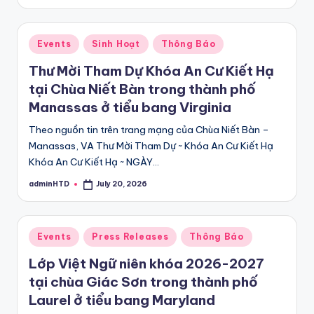
by
Posted
Events
Sinh Hoạt
Thông Báo
in
Thư Mời Tham Dự Khóa An Cư Kiết Hạ
tại Chùa Niết Bàn trong thành phố
Manassas ở tiểu bang Virginia
Theo nguồn tin trên trang mạng của Chùa Niết Bàn –
Manassas, VA Thư Mời Tham Dự ~ Khóa An Cư Kiết Hạ
Khóa An Cư Kiết Hạ ~ NGÀY…
adminHTD
July 20, 2026
Posted
by
Posted
Events
Press Releases
Thông Báo
in
Lớp Việt Ngữ niên khóa 2026-2027
tại chùa Giác Sơn trong thành phố
Laurel ở tiểu bang Maryland