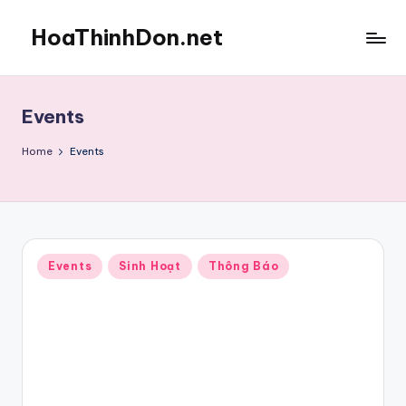
HoaThinhDon.net
Skip
to
Vietnamese
content
Events
in
Events
Washington
D.C.
Home
Events
Metropolitan
Posted
Events
Sinh Hoạt
Thông Báo
in