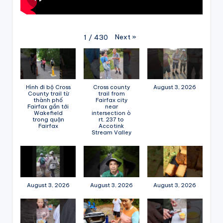
Next
»
1
/
430
Hình đi bộ Cross
Cross county
August 3, 2026
County trail từ
trail from
thành phố
Fairfax city
Fairfax gần tới
near
Wakefield
intersection ò
trong quận
rt. 237 to
Fairfax
Accotink
Stream Valley
August 3, 2026
August 3, 2026
August 3, 2026