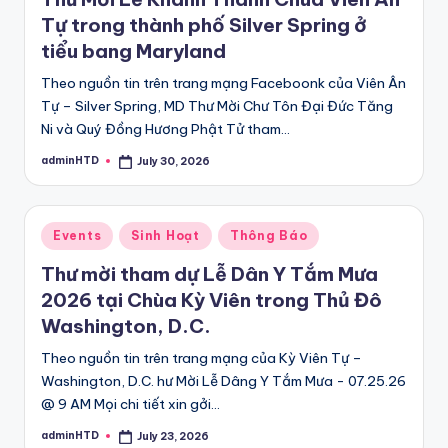
Tự trong thành phố Silver Spring ở
tiểu bang Maryland
Theo nguồn tin trên trang mạng Faceboonk của Viên Ân
Tự – Silver Spring, MD Thư Mời Chư Tôn Đại Đức Tăng
Ni và Quý Đồng Hương Phật Tử tham…
adminHTD
July 30, 2026
Posted
by
Posted
Events
Sinh Hoạt
Thông Báo
in
Thư mời tham dự Lễ Dân Y Tắm Mưa
2026 tại Chùa Kỳ Viên trong Thủ Đô
Washington, D.C.
Theo nguồn tin trên trang mạng của Kỳ Viên Tự –
Washington, D.C. hư Mời Lễ Dâng Y Tắm Mưa - 07.25.26
@ 9 AM Mọi chi tiết xin gởi…
adminHTD
July 23, 2026
Posted