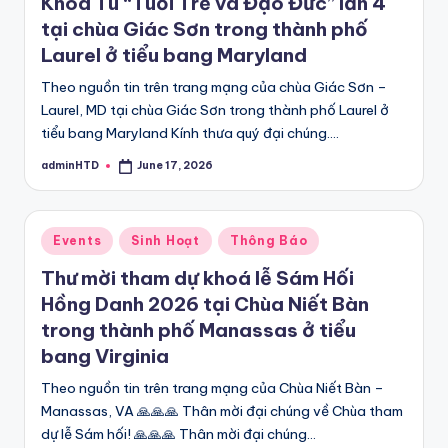
Khóa Tu “Tuổi Trẻ và Đạo Đức” lần 4
tại chùa Giác Sơn trong thành phố
Laurel ở tiểu bang Maryland
Theo nguồn tin trên trang mạng của chùa Giác Sơn –
Laurel, MD tại chùa Giác Sơn trong thành phố Laurel ở
tiểu bang Maryland Kính thưa quý đại chúng.…
adminHTD
June 17, 2026
Posted
by
Posted
Events
Sinh Hoạt
Thông Báo
in
Thư mời tham dự khoá lễ Sám Hối
Hồng Danh 2026 tại Chùa Niết Bàn
trong thành phố Manassas ở tiểu
bang Virginia
Theo nguồn tin trên trang mạng của Chùa Niết Bàn –
Manassas, VA 🙏🙏🙏 Thân mời đại chúng về Chùa tham
dự lễ Sám hối! 🙏🙏🙏 Thân mời đại chúng…