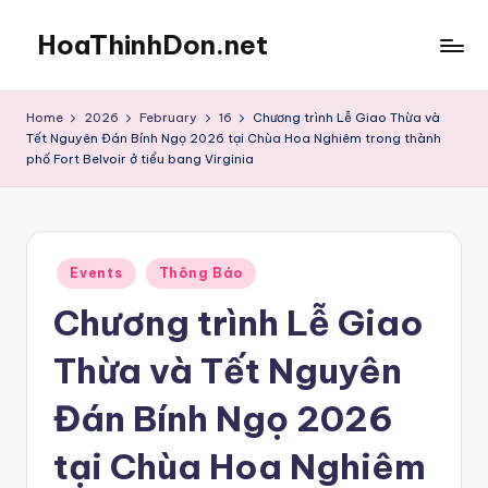
HoaThinhDon.net
Skip
to
Vietnamese
content
Events
Home
2026
February
16
Chương trình Lễ Giao Thừa và
in
Tết Nguyên Đán Bính Ngọ 2026 tại Chùa Hoa Nghiêm trong thành
Washington
phố Fort Belvoir ở tiểu bang Virginia
D.C.
Metropolitan
Posted
Events
Thông Báo
in
Chương trình Lễ Giao
Thừa và Tết Nguyên
Đán Bính Ngọ 2026
tại Chùa Hoa Nghiêm