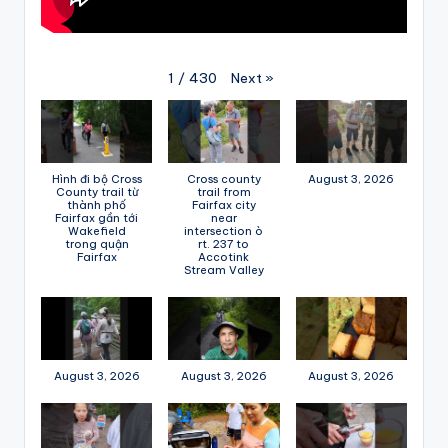
Next
»
1
/
430
Hình đi bộ Cross
Cross county
August 3, 2026
County trail từ
trail from
thành phố
Fairfax city
Fairfax gần tới
near
Wakefield
intersection ò
trong quận
rt. 237 to
Fairfax
Accotink
Stream Valley
August 3, 2026
August 3, 2026
August 3, 2026