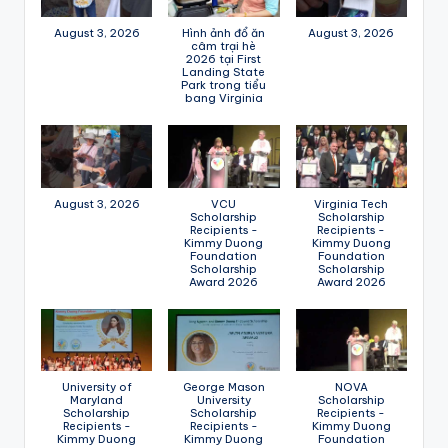
August 3, 2026
Hình ảnh đổ ăn
August 3, 2026
câm trại hè
2026 tại First
Landing State
Park trong tiểu
bang Virginia
August 3, 2026
VCU
Virginia Tech
Scholarship
Scholarship
Recipients -
Recipients -
Kimmy Duong
Kimmy Duong
Foundation
Foundation
Scholarship
Scholarship
Award 2026
Award 2026
University of
George Mason
NOVA
Maryland
University
Scholarship
Scholarship
Scholarship
Recipients -
Recipients -
Recipients -
Kimmy Duong
Kimmy Duong
Kimmy Duong
Foundation