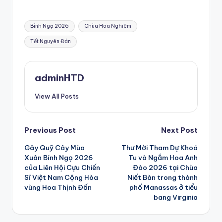
Tags:
Bính Ngọ 2026
Chùa Hoa Nghiêm
Tết Nguyên Đán
adminHTD
View All Posts
Post
Previous Post
Next Post
Gây Quỹ Cây Mùa
Thư Mời Tham Dự Khoá
navigation
Xuân Bính Ngọ 2026
Tu và Ngắm Hoa Anh
của Liên Hội Cựu Chiến
Đào 2026 tại Chùa
Sĩ Việt Nam Cộng Hòa
Niết Bàn trong thành
vùng Hoa Thịnh Đốn
phố Manassas ở tiểu
bang Virginia