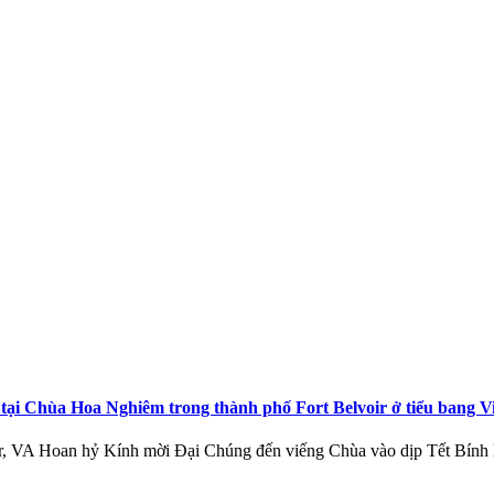
i Chùa Hoa Nghiêm trong thành phố Fort Belvoir ở tiểu bang Vi
oir, VA Hoan hỷ Kính mời Đại Chúng đến viếng Chùa vào dịp Tết B