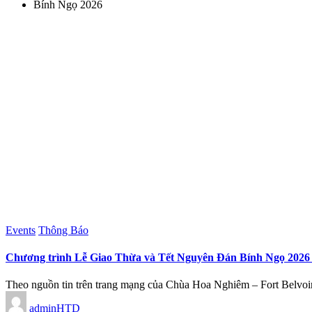
Bính Ngọ 2026
Posted
Events
Thông Báo
in
Chương trình Lễ Giao Thừa và Tết Nguyên Đán Bính Ngọ 2026 tạ
Theo nguồn tin trên trang mạng của Chùa Hoa Nghiêm – Fort Belv
Posted
adminHTD
by