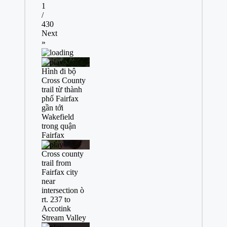
1
/
430
Next
»
Hình đi bộ
Cross County
trail từ thành
phố Fairfax
gần tới
Wakefield
trong quận
Fairfax
Cross county
trail from
Fairfax city
near
intersection ò
rt. 237 to
Accotink
Stream Valley