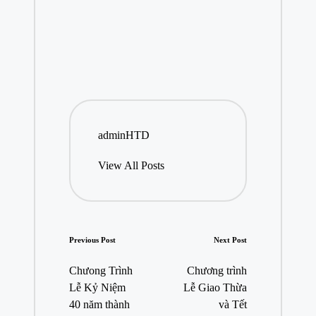
adminHTD
View All Posts
Post
Previous Post
Next Post
navigation
Chưong Trình
Chương trình
Lễ Kỷ Niệm
Lễ Giao Thừa
40 năm thành
và Tết