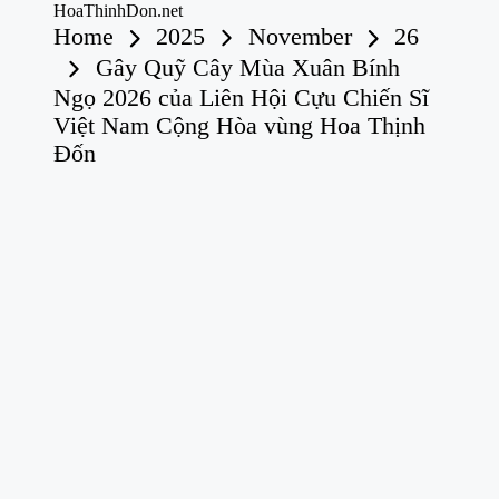
HoaThinhDon.net
Home
2025
November
26
Vietnamese
Events
Gây Quỹ Cây Mùa Xuân Bính
in
Skip
Ngọ 2026 của Liên Hội Cựu Chiến Sĩ
Washington
to
D.C.
content
Việt Nam Cộng Hòa vùng Hoa Thịnh
Metropolitan
Đốn