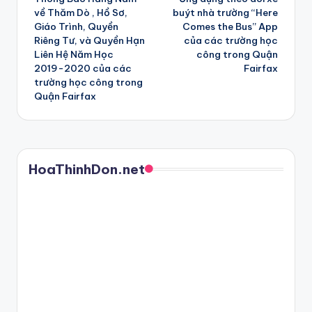
navigation
về Thăm Dò , Hồ Sơ,
buýt nhà trường “Here
Giáo Trình, Quyền
Comes the Bus” App
Riêng Tư, và Quyền Hạn
của các trường học
Liên Hệ Năm Học
công trong Quận
2019-2020 của các
Fairfax
trường học công trong
Quận Fairfax
HoaThinhDon.net