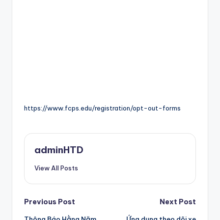
https://www.fcps.edu/registration/opt-out-forms
adminHTD
View All Posts
Post
Previous Post
Next Post
Thông Báo Hằng Năm
Ứng dụng theo dõi xe