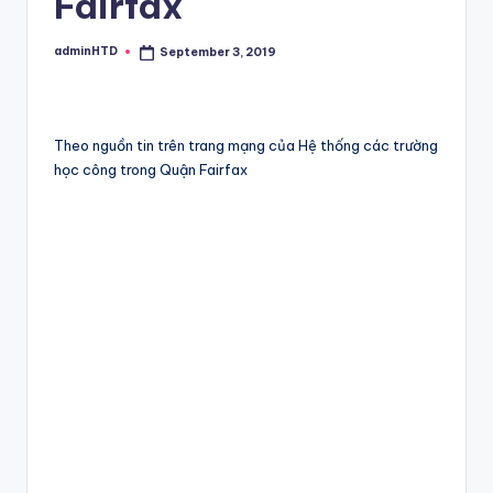
Fairfax
adminHTD
September 3, 2019
Posted
by
Theo nguồn tin trên trang mạng của Hệ thống các trường
học công trong Quận Fairfax