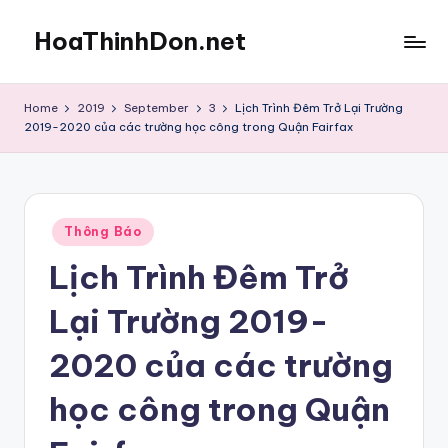
HoaThinhDon.net
Skip
to
Vietnamese
content
Events
Home
2019
September
3
Lịch Trình Đêm Trở Lại Trường
in
2019-2020 của các trường học công trong Quận Fairfax
Washington
D.C.
Metropolitan
Posted
Thông Báo
in
Lịch Trình Đêm Trở
Lại Trường 2019-
2020 của các trường
học công trong Quận