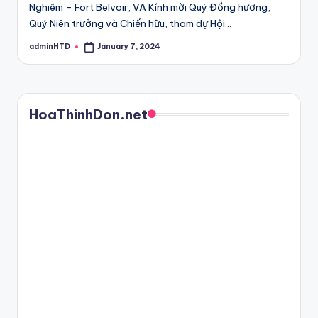
Nghiêm – Fort Belvoir, VA Kính mời Quý Đồng hương,
Quý Niên trưởng và Chiến hữu, tham dự Hội…
adminHTD
January 7, 2024
Posted
by
HoaThinhDon.net