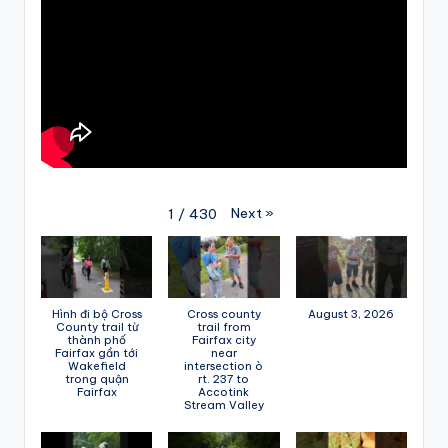
Next
»
1
/
430
Hình đi bộ Cross
Cross county
August 3, 2026
County trail từ
trail from
thành phố
Fairfax city
Fairfax gần tới
near
Wakefield
intersection ò
trong quận
rt. 237 to
Fairfax
Accotink
Stream Valley