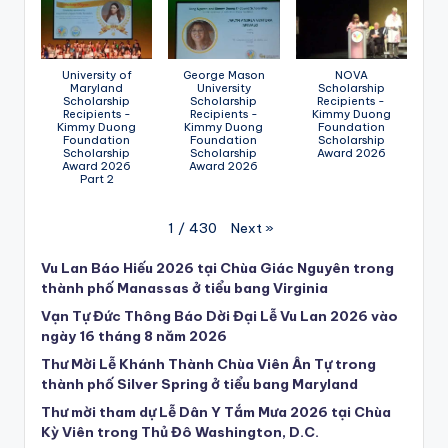
University of
George Mason
NOVA
Maryland
University
Scholarship
Scholarship
Scholarship
Recipients -
Recipients -
Recipients -
Kimmy Duong
Kimmy Duong
Kimmy Duong
Foundation
Foundation
Foundation
Scholarship
Scholarship
Scholarship
Award 2026
Award 2026
Award 2026
Part 2
Next
»
1
/
430
Vu Lan Báo Hiếu 2026 tại Chùa Giác Nguyên trong
thành phố Manassas ở tiểu bang Virginia
Vạn Tự Đức Thông Báo Dời Đại Lễ Vu Lan 2026 vào
ngày 16 tháng 8 năm 2026
Thư Mời Lễ Khánh Thành Chùa Viên Ân Tự trong
thành phố Silver Spring ở tiểu bang Maryland
Thư mời tham dự Lễ Dân Y Tắm Mưa 2026 tại Chùa
Kỳ Viên trong Thủ Đô Washington, D.C.