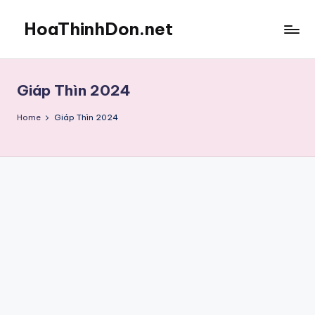
HoaThinhDon.net
Skip
to
Vietnamese
content
Events
in
Giáp Thìn 2024
Washington
D.C.
Home
Giáp Thìn 2024
Metropolitan