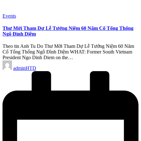
Posted
Events
in
Thư Mời Tham Dự Lễ Tưởng Niệm 60 Năm Cố Tổng Thống
Ngô Đình Diệm
Theo tin Anh Tu Do Thư Mời Tham Dự Lễ Tưởng Niệm 60 Năm
Cố Tổng Thống Ngô Đình Diệm WHAT: Former South Vietnam
President Ngo Dinh Diem on the…
Posted
adminHTD
by