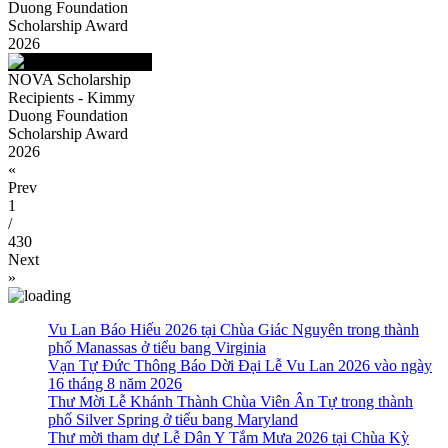
Duong Foundation
Scholarship Award
2026
NOVA Scholarship
Recipients - Kimmy
Duong Foundation
Scholarship Award
2026
«
Prev
1
/
430
Next
»
Vu Lan Báo Hiếu 2026 tại Chùa Giác Nguyên trong thành
phố Manassas ở tiểu bang Virginia
Vạn Tự Đức Thông Báo Dời Đại Lễ Vu Lan 2026 vào ngày
16 tháng 8 năm 2026
Thư Mời Lễ Khánh Thành Chùa Viên Ân Tự trong thành
phố Silver Spring ở tiểu bang Maryland
Thư mời tham dự Lễ Dân Y Tắm Mưa 2026 tại Chùa Kỳ