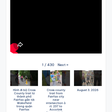
Next
»
1
/
430
Hình đi bộ Cross
Cross county
August 3, 2026
County trail từ
trail from
thành phố
Fairfax city
Fairfax gần tới
near
Wakefield
intersection ò
trong quận
rt. 237 to
Fairfax
Accotink