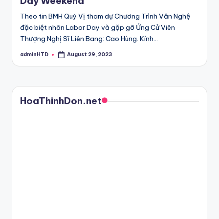
Day Weekend
Theo tin BMH Quý Vị tham dự Chương Trình Văn Nghệ
đặc biệt nhân Labor Day và gặp gỡ Ứng Cử Viên
Thượng Nghị Sĩ Liên Bang: Cao Hùng. Kính…
adminHTD
August 29, 2023
Posted
by
HoaThinhDon.net