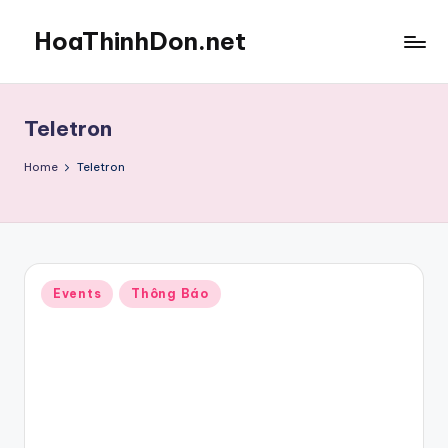
HoaThinhDon.net
Skip
to
Vietnamese
content
Events
in
Teletron
Washington
D.C.
Home
Teletron
Metropolitan
Posted
Events
Thông Báo
in