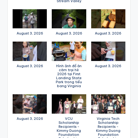
Stream Valley
August 3, 2026
August 3, 2026
August 3, 2026
August 3, 2026
Hình ảnh đổ ăn
August 3, 2026
câm trại hè
2026 tại First
Landing State
Park trong tiểu
bang Virginia
August 3, 2026
VCU
Virginia Tech
Scholarship
Scholarship
Recipients -
Recipients -
Kimmy Duong
Kimmy Duong
Foundation
Foundation