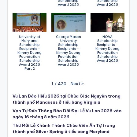
Scholarship
Scholarship
Award 2026
Award 2026
University of
George Mason
NOVA
Maryland
University
Scholarship
Scholarship
Scholarship
Recipients -
Recipients -
Recipients -
Kimmy Duong
Kimmy Duong
Kimmy Duong
Foundation
Foundation
Foundation
Scholarship
Scholarship
Scholarship
Award 2026
Award 2026
Award 2026
Part 2
Next
»
1
/
430
Vu Lan Báo Hiếu 2026 tại Chùa Giác Nguyên trong
thành phố Manassas ở tiểu bang Virginia
Vạn Tự Đức Thông Báo Dời Đại Lễ Vu Lan 2026 vào
ngày 16 tháng 8 năm 2026
Thư Mời Lễ Khánh Thành Chùa Viên Ân Tự trong
thành phố Silver Spring ở tiểu bang Maryland