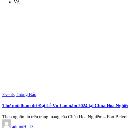
VA
Posted
Events
Thông Báo
in
Thư mời tham dự Đại Lễ Vu Lan năm 2024 tại Chùa Hoa Nghiêm t
Theo nguồn tin trên trang mạng của Chùa Hoa Nghiêm – Fort Belv
Posted
adminHTD
by