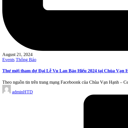
August 21, 2024
Posted
Events
Thông Báo
in
Thư mời tham dự Đại Lễ Vu Lan Báo Hiếu 2024 tại Chùa Vạn 
Theo nguồn tin trên trang mạng Faceboonk của Chùa Vạn Hạnh – Ce
Posted
adminHTD
by