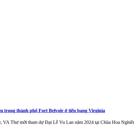
rong thành phố Fort Belvoir ở tiểu bang Virginia
oir, VA Thư mời tham dự Đại Lễ Vu Lan năm 2024 tại Chùa Hoa Nghi