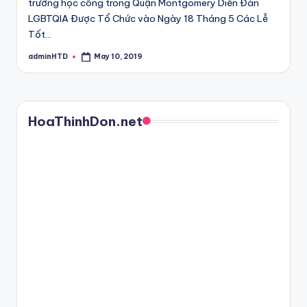
trường học công trong Quận Montgomery Diễn Đàn
LGBTQIA Được Tổ Chức vào Ngày 18 Tháng 5 Các Lễ
Tốt…
adminHTD
May 10, 2019
Posted
by
HoaThinhDon.net