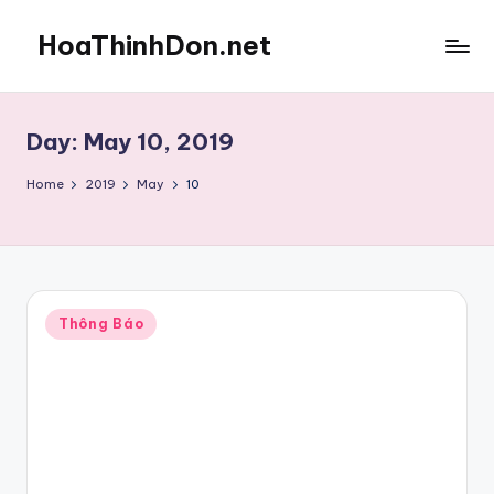
HoaThinhDon.net
Skip
to
Vietnamese
content
Events
in
Day:
May 10, 2019
Washington
D.C.
Home
2019
May
10
Metropolitan
Posted
Thông Báo
in