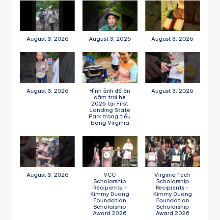
August 3, 2026
August 3, 2026
August 3, 2026
August 3, 2026
Hình ảnh đổ ăn
August 3, 2026
câm trại hè
2026 tại First
Landing State
Park trong tiểu
bang Virginia
August 3, 2026
VCU
Virginia Tech
Scholarship
Scholarship
Recipients -
Recipients -
Kimmy Duong
Kimmy Duong
Foundation
Foundation
Scholarship
Scholarship
Award 2026
Award 2026