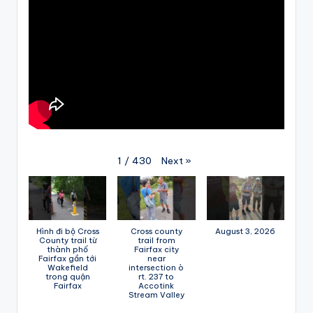
Next
»
1
/
430
Hình đi bộ Cross
Cross county
August 3, 2026
County trail từ
trail from
thành phố
Fairfax city
Fairfax gần tới
near
Wakefield
intersection ò
trong quận
rt. 237 to
Fairfax
Accotink
Stream Valley