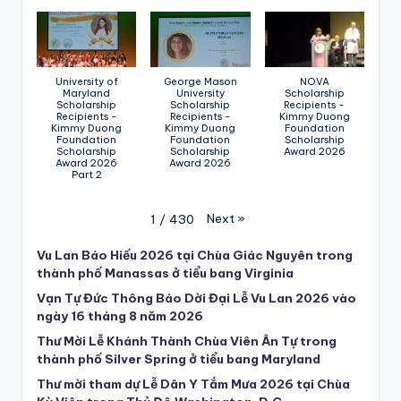
University of
George Mason
NOVA
Maryland
University
Scholarship
Scholarship
Scholarship
Recipients -
Recipients -
Recipients -
Kimmy Duong
Kimmy Duong
Kimmy Duong
Foundation
Foundation
Foundation
Scholarship
Scholarship
Scholarship
Award 2026
Award 2026
Award 2026
Part 2
Next
»
1
/
430
Vu Lan Báo Hiếu 2026 tại Chùa Giác Nguyên trong
thành phố Manassas ở tiểu bang Virginia
Vạn Tự Đức Thông Báo Dời Đại Lễ Vu Lan 2026 vào
ngày 16 tháng 8 năm 2026
Thư Mời Lễ Khánh Thành Chùa Viên Ân Tự trong
thành phố Silver Spring ở tiểu bang Maryland
Thư mời tham dự Lễ Dân Y Tắm Mưa 2026 tại Chùa