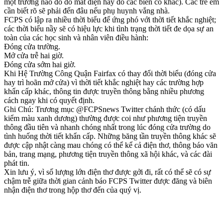
một trường nào đó do mất điện hay do các biến cố khác). Các trẻ em
cần biết rõ sẽ phải đến đâu nếu phụ huynh vắng nhà.
FCPS có lập ra nhiều thời biểu để ứng phó với thời tiết khắc nghiệt;
các thời biểu nầy sẽ có hiệu lực khi tình trạng thời tiết đe dọa sự an
toàn của các học sinh và nhân viên điều hành:
Đóng cửa trường.
Mở cửa trễ hai giờ.
Đóng cửa sớm hai giờ.
Khi Hệ Trường Công Quận Fairfax có thay đổi thời biểu (đóng cửa
hay trì hoãn mở cửa) vì thời tiết khắc nghiệt hay các trường hợp
khẩn cấp khác, thông tin được truyền thông bằng nhiều phương
cách ngay khi có quyết định.
Ghi Chú: Trương mục @FCPSnews Twitter chánh thức (có dấu
kiểm màu xanh dương) thường được coi như phương tiện truyền
thông đầu tiên và nhanh chóng nhất trong lúc đóng cửa trường do
tình huống thời tiết khẩn cấp. Những băng tần truyền thông khác sẽ
được cập nhật càng mau chóng có thể kể cả điện thơ, thông báo văn
bản, trang mạng, phương tiện truyền thông xã hội khác, và các đài
phát tin.
Xin lưu ý, vì số lượng lớn điện thơ được gởi đi, rất có thể sẽ có sự
chậm trễ giữa thời gian cảnh báo FCPS Twitter được đăng và biên
nhận điện thơ trong hộp thơ đến của quý vị.