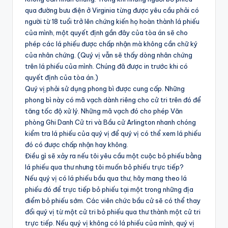
qua đường bưu điện ở Virginia từng được yêu cầu phải có
người từ 18 tuổi trở lên chứng kiến ​​họ hoàn thành lá phiếu
của mình, một quyết định gần đây của tòa án sẽ cho
phép các lá phiếu được chấp nhận mà không cần chữ ký
của nhân chứng. (Quý vị vẫn sẽ thấy dòng nhân chứng
trên lá phiếu của mình. Chúng đã được in trước khi có
quyết định của tòa án.)
Quý vị phải sử dụng phong bì được cung cấp. Những
phong bì này có mã vạch dành riêng cho cử tri trên đó để
tăng tốc độ xử lý. Những mã vạch đó cho phép Văn
phòng Ghi Danh Cử tri và Bầu cử Arlington nhanh chóng
kiểm tra lá phiếu của quý vị để quý vị có thể xem lá phiếu
đó có được chấp nhận hay không.
Điều gì sẽ xảy ra nếu tôi yêu cầu một cuộc bỏ phiếu bằng
lá phiếu qua thư nhưng tôi muốn bỏ phiếu trực tiếp?
Nếu quý vị có lá phiếu bầu qua thư, hãy mang theo lá
phiếu đó để trực tiếp bỏ phiếu tại một trong những địa
điểm bỏ phiếu sớm. Các viên chức bầu cử sẽ có thể thay
đổi quý vị từ một cử tri bỏ phiếu qua thư thành một cử tri
trực tiếp. Nếu quý vị không có lá phiếu của mình, quý vị