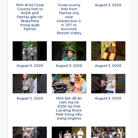
Hình đi bộ Cross
Cross county
August 3, 2026
County trail từ
trail from
thành phố
Fairfax city
Fairfax gần tới
near
Wakefield
intersection ò
trong quận
rt. 237 to
Fairfax
Accotink
Stream Valley
August 3, 2026
August 3, 2026
August 3, 2026
August 3, 2026
Hình ảnh đổ ăn
August 3, 2026
câm trại hè
2026 tại First
Landing State
Park trong tiểu
bang Virginia