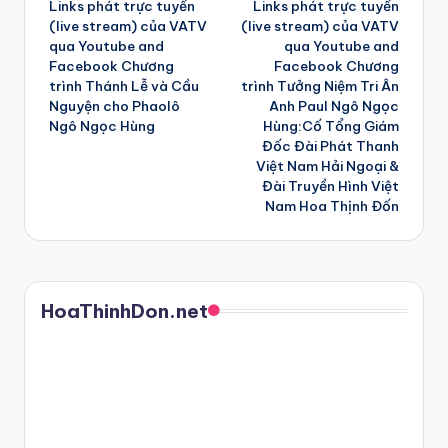
Links phát trực tuyến
Links phát trực tuyến
navigation
(live stream) của VATV
(live stream) của VATV
qua Youtube and
qua Youtube and
Facebook Chương
Facebook Chương
trình Thánh Lễ và Cầu
trình Tưởng Niệm Tri Ân
Nguyện cho Phaolô
Anh Paul Ngô Ngọc
Ngô Ngọc Hùng
Hùng:Cố Tổng Giám
Đốc Đài Phát Thanh
Việt Nam Hải Ngoại &
Đài Truyền Hình Việt
Nam Hoa Thịnh Ðốn
HoaThinhDon.net