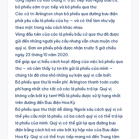
tổng tuyển cử vào tháng 11: trực tiếp vào Ngày bầu cử,
bỏ phiếu sớm trực tiếp và bỏ phiếu qua thư.
Các cử tri Arlington chọn bỏ phiếu qua đường bưu điện
phải yêu cầu lá phiếu của họ — và có thể làm như vậy
theo một trong sáu cách khác nhau .
Vòng đầu tiên của các lá phiếu bầu cử qua thư đã được
gửi đến những người yêu cầu nhưng vẫn chưa muộn cho
quý vị. Đơn xin phiếu phải được nhận trước 5 giờ chiều
ngày 23 tháng 10 năm 2020.
Để giúp qui vị hiểu cách hoạt động của việc bỏ phiếu qua
thư — và cảm thấy tự tin khi gửi lá phiếu của mình —
chúng tôi đã chia nhỏ những sự kiện quý vị cần biết.
Bỏ phiếu qua thư là miễn phí. Arlington thanh toán cước
phí hạng nhất cho tất cả các lá phiếu trả lại. Quý vị
không cần bất kỳ tem! Mỗi lá phiếu được xử lý hạng nhất
trên đường đến Bưu điện Hoa Kỳ.
Bỏ phiếu qua thư thật dễ dàng. Ngoài sáu cách quý vị có
thể yêu cầu một lá phiếu, có ba cách quý vị có thể trả lại
lá phiếu của mình. Quý vị có thể gửi lại qua đường bưu
điện bằng cách bỏ nó vào bất kỳ hộp nào của Bưu điện
Hoa Kỳ. Quý vị có thể trực tiếp mang nó đến Trung tâm