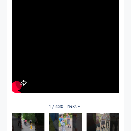
Next
»
1
/
430