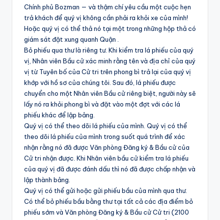
Chính phủ Bozman — và thậm chí yêu cầu một cuộc hẹn
trả khách để quý vị không cần phải ra khỏi xe của mình!
Hoặc quý vị có thể thả nó tại một trong những hộp thả có
giám sát đặt xung quanh Quận .
Bỏ phiếu qua thư là riêng tư. Khi kiểm tra lá phiếu của quý
vị, Nhân viên Bầu cử xác minh rằng tên và địa chỉ của quý
vị từ Tuyên bố của Cử tri trên phong bì trả lại của quý vị
khớp với hồ sơ của chúng tôi. Sau đó, lá phiếu được
chuyển cho một Nhân viên Bầu cử riêng biệt, người này sẽ
lấy nó ra khỏi phong bì và đặt vào một đợt với các lá
phiếu khác để lập bảng.
Quý vị có thể theo dõi lá phiếu của mình. Quý vị có thể
theo dõi lá phiếu của mình trong suốt quá trình để xác
nhận rằng nó đã được Văn phòng Đăng ký & Bầu cử của
Cử tri nhận được. Khi Nhân viên bầu cử kiểm tra lá phiếu
của quý vị đã được đánh dấu thì nó đã được chấp nhận và
lập thành bảng.
Quý vị có thể gửi hoặc gửi phiếu bầu của mình qua thư.
Có thể bỏ phiếu bầu bằng thư tại tất cả các địa điểm bỏ
phiếu sớm và Văn phòng Đăng ký & Bầu cử Cử tri (2100