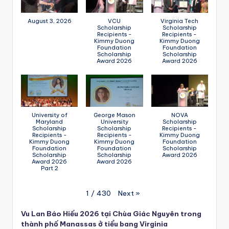
August 3, 2026
VCU
Virginia Tech
Scholarship
Scholarship
Recipients -
Recipients -
Kimmy Duong
Kimmy Duong
Foundation
Foundation
Scholarship
Scholarship
Award 2026
Award 2026
University of
George Mason
NOVA
Maryland
University
Scholarship
Scholarship
Scholarship
Recipients -
Recipients -
Recipients -
Kimmy Duong
Kimmy Duong
Kimmy Duong
Foundation
Foundation
Foundation
Scholarship
Scholarship
Scholarship
Award 2026
Award 2026
Award 2026
Part 2
Next
»
1
/
430
Vu Lan Báo Hiếu 2026 tại Chùa Giác Nguyên trong
thành phố Manassas ở tiểu bang Virginia