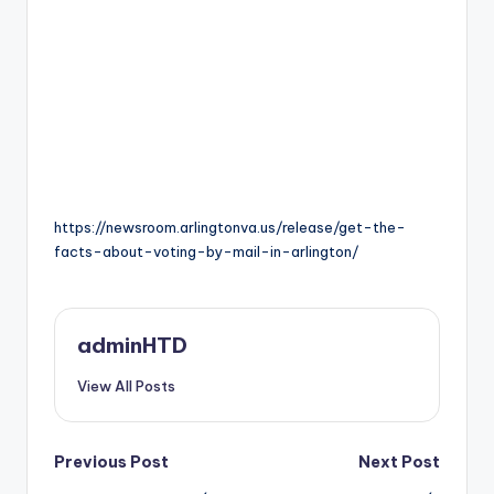
https://newsroom.arlingtonva.us/release/get-the-
facts-about-voting-by-mail-in-arlington/
adminHTD
View All Posts
Post
Previous Post
Next Post