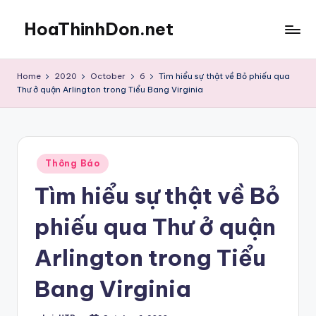
HoaThinhDon.net
Skip
to
Vietnamese
content
Events
Home
2020
October
6
Tìm hiểu sự thật về Bỏ phiếu qua
in
Thư ở quận Arlington trong Tiểu Bang Virginia
Washington
D.C.
Metropolitan
Posted
Thông Báo
in
Tìm hiểu sự thật về Bỏ
phiếu qua Thư ở quận
Arlington trong Tiểu
Bang Virginia