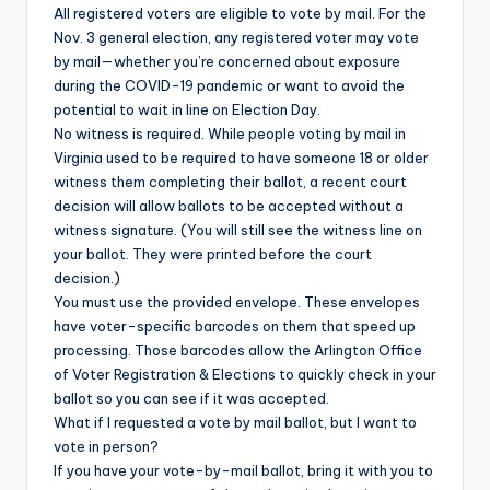
All registered voters are eligible to vote by mail. For the
Nov. 3 general election, any registered voter may vote
by mail—whether you’re concerned about exposure
during the COVID-19 pandemic or want to avoid the
potential to wait in line on Election Day.
No witness is required. While people voting by mail in
Virginia used to be required to have someone 18 or older
witness them completing their ballot, a recent court
decision will allow ballots to be accepted without a
witness signature. (You will still see the witness line on
your ballot. They were printed before the court
decision.)
You must use the provided envelope. These envelopes
have voter-specific barcodes on them that speed up
processing. Those barcodes allow the Arlington Office
of Voter Registration & Elections to quickly check in your
ballot so you can see if it was accepted.
What if I requested a vote by mail ballot, but I want to
vote in person?
If you have your vote-by-mail ballot, bring it with you to