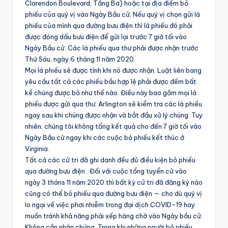
Clarendon Boulevard, Tầng Ba) hoặc tại địa điểm bỏ
phiếu của quý vị vào Ngày Bầu cử. Nếu quý vị chọn gửi lá
phiếu của mình qua đường bưu điện thì lá phiếu đó phải
được đóng dấu bưu điện để gửi lại trước 7 giờ tối vào
Ngày Bầu cử. Các lá phiếu qua thư phải được nhận trước
Thứ Sáu, ngày 6 tháng 11 năm 2020.
Mọi lá phiếu sẽ được tính khi nó được nhận. Luật liên bang
yêu cầu tất cả các phiếu bầu hợp lệ phải được đếm bất
kể chúng được bỏ như thế nào. Điều này bao gồm mọi lá
phiếu được gửi qua thư. Arlington sẽ kiểm tra các lá phiếu
ngay sau khi chúng được nhận và bắt đầu xử lý chúng. Tuy
nhiên, chúng tôi không tổng kết quả cho đến 7 giờ tối vào
Ngày Bầu cử ngay khi các cuộc bỏ phiếu kết thúc ở
Virginia.
Tất cả các cử tri đã ghi danh đều đủ điều kiện bỏ phiếu
qua đường bưu điện . Đối với cuộc tổng tuyển cử vào
ngày 3 tháns 11 năm 2020 thì bất kỳ cử tri đã đăng ký nào
cũng có thể bỏ phiếu qua đường bưu điện — cho dù quý vị
lo ngại về việc phơi nhiễm trong đại dịch COVID-19 hay
muốn tránh khả năng phải xếp hàng chờ vào Ngày bầu cử.
Không cần nhân chứng. Trong khi những người bỏ phiếu