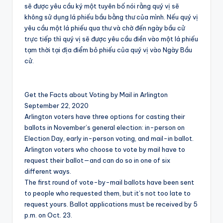
sẽ được yêu cầu ký một tuyên bố nói rằng quý vị sẽ
không sử dụng lá phiếu bầu bằng thư của mình. Nếu quý vị
yêu cầu một lá phiếu qua thư và chờ đến ngày bầu cử
trực tiếp thì quý vị sẽ được yêu cầu điền vào một lá phiếu
tạm thời tại địa điểm bỏ phiếu của quý vị vào Ngày Bầu
cử.
Get the Facts about Voting by Mail in Arlington
September 22, 2020
Arlington voters have three options for casting their
ballots in November’s general election: in-person on
Election Day, early in-person voting, and mail-in ballot.
Arlington voters who choose to vote by mail have to
request their ballot—and can do so in one of six
different ways.
The first round of vote-by-mail ballots have been sent
to people who requested them, but it’s not too late to
request yours. Ballot applications must be received by 5
p.m. on Oct. 23.