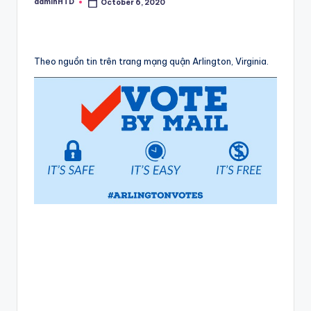
adminHTD
October 6, 2020
Posted
by
Theo nguồn tin trên trang mạng quận Arlington, Virginia.