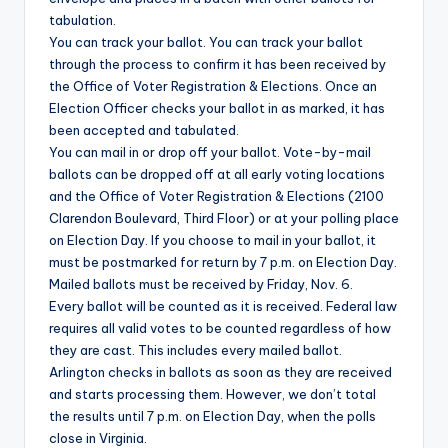
tabulation.
You can track your ballot. You can track your ballot
through the process to confirm it has been received by
the Office of Voter Registration & Elections. Once an
Election Officer checks your ballot in as marked, it has
been accepted and tabulated.
You can mail in or drop off your ballot. Vote-by-mail
ballots can be dropped off at all early voting locations
and the Office of Voter Registration & Elections (2100
Clarendon Boulevard, Third Floor) or at your polling place
on Election Day. If you choose to mail in your ballot, it
must be postmarked for return by 7 p.m. on Election Day.
Mailed ballots must be received by Friday, Nov. 6.
Every ballot will be counted as it is received. Federal law
requires all valid votes to be counted regardless of how
they are cast. This includes every mailed ballot.
Arlington checks in ballots as soon as they are received
and starts processing them. However, we don’t total
the results until 7 p.m. on Election Day, when the polls
close in Virginia.