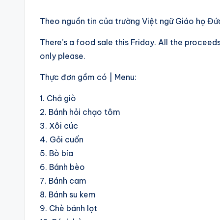
Theo nguồn tin của trường Việt ngữ Giáo họ Đ
There’s a food sale this Friday. All the procee
only please.
Thực đơn gồm có | Menu:
1. Chả giò
2. Bánh hỏi chạo tôm
3. Xôi cúc
4. Gỏi cuốn
5. Bò bía
6. Bánh bèo
7. Bánh cam
8. Bánh su kem
9. Chè bánh lọt