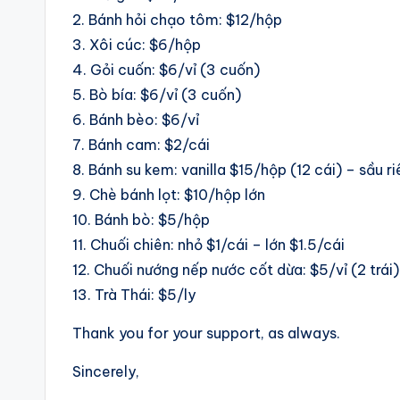
2. Bánh hỏi chạo tôm: $12/hộp
3. Xôi cúc: $6/hộp
4. Gỏi cuốn: $6/vỉ (3 cuốn)
5. Bò bía: $6/vỉ (3 cuốn)
6. Bánh bèo: $6/vỉ
7. Bánh cam: $2/cái
8. Bánh su kem: vanilla $15/hộp (12 cái) – sầu r
9. Chè bánh lọt: $10/hộp lớn
10. Bánh bò: $5/hộp
11. Chuối chiên: nhỏ $1/cái – lớn $1.5/cái
12. Chuối nướng nếp nước cốt dừa: $5/vỉ (2 trái)
13. Trà Thái: $5/ly
Thank you for your support, as always.
Sincerely,