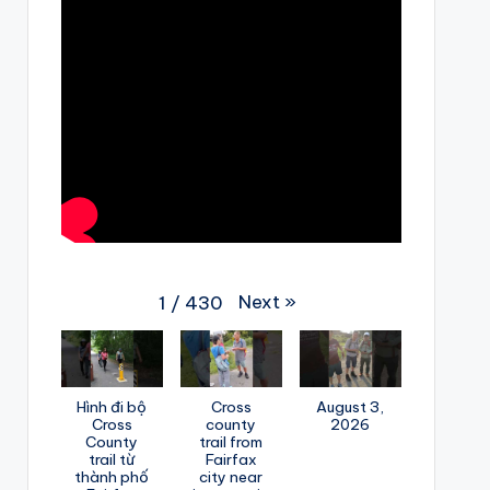
Next
»
1
/
430
Hình đi bộ
Cross
August 3,
Cross
county
2026
County
trail from
trail từ
Fairfax
thành phố
city near