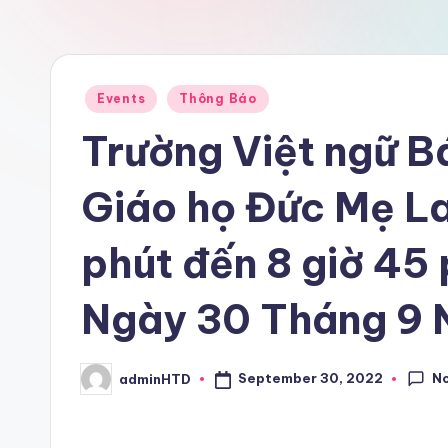
Posted
Events
Thông Báo
in
Trường Việt ngữ B
Giáo họ Đức Mẹ La
phút đến 8 giờ 45 
Ngày 30 Tháng 9
N
September 30, 2022
adminHTD
Posted
by