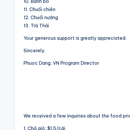
10. Bánh bò
11. Chuối chiên
12. Chuối nướng
13. Trà Thái
Your generous support is greatly appreciated.
Sincerely,
Phuoc Dang, VN Program Director
We received a few inquiries about the food pri
1. Chả giò: $1.5/cái