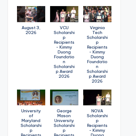
August 3,
VCU
Virginia
2026
Scholarshi
Tech
p
Scholarshi
Recipients
p
- Kimmy
Recipients
Duong
- Kimmy
Foundatio
Duong
n
Foundatio
Scholarshi
n
p Award
Scholarshi
2026
p Award
2026
University
George
NOVA
of
Mason
Scholarshi
Maryland
University
p
Scholarshi
Scholarshi
Recipients
p
p
- Kimmy
Recipients
Recipients
Duong