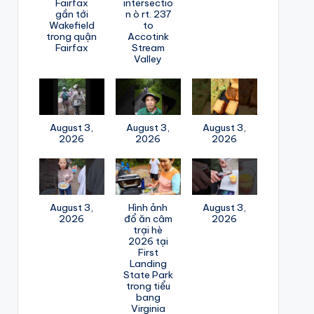
Fairfax
intersectio
gần tới
n ò rt. 237
Wakefield
to
trong quận
Accotink
Fairfax
Stream
Valley
August 3,
August 3,
August 3,
2026
2026
2026
August 3,
Hình ảnh
August 3,
2026
đổ ăn câm
2026
trại hè
2026 tại
First
Landing
State Park
trong tiểu
bang
Virginia