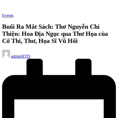
Posted
Events
in
Buổi Ra Mắt Sách: Thơ Nguyễn Chí
Thiện: Hoa Địa Ngục qua Thư Họa của
Cố Thi, Thư, Họa Sĩ Vũ Hối
Posted
adminHTD
by