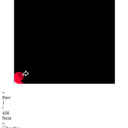
«
Prev
1
/
430
Next
»