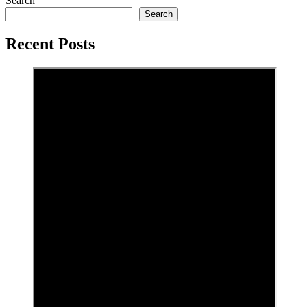
Search
Search
Recent Posts