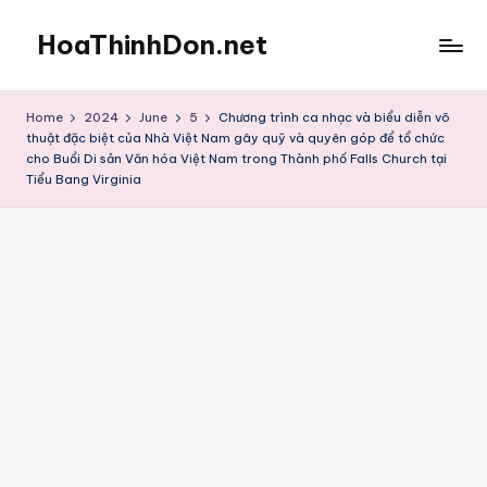
HoaThinhDon.net
Skip
to
Vietnamese
content
Events
Home
2024
June
5
Chương trình ca nhạc và biểu diễn võ
in
thuật đặc biệt của Nhà Việt Nam gây quỹ và quyên góp để tổ chức
Washington
cho Buổi Di sản Văn hóa Việt Nam trong Thành phố Falls Church tại
D.C.
Tiểu Bang Virginia
Metropolitan