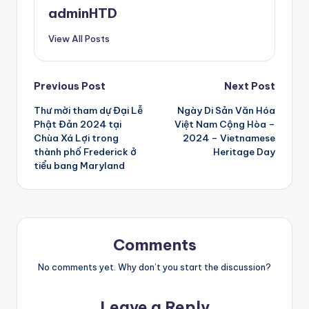
adminHTD
View All Posts
Post
Previous Post
Next Post
Thư mời tham dự Đại Lễ
Ngày Di Sản Văn Hóa
navigation
Phật Đản 2024 tại
Việt Nam Cộng Hòa –
Chùa Xá Lợi trong
2024 – Vietnamese
thành phố Frederick ở
Heritage Day
tiểu bang Maryland
Comments
No comments yet. Why don’t you start the discussion?
Leave a Reply