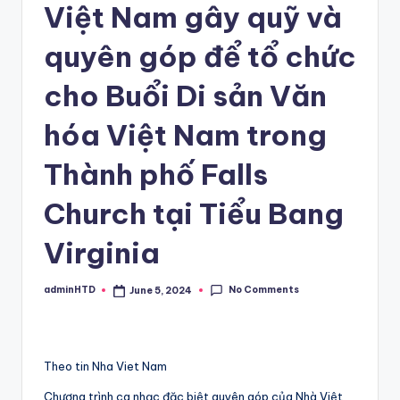
Việt Nam gây quỹ và
quyên góp để tổ chức
cho Buổi Di sản Văn
hóa Việt Nam trong
Thành phố Falls
Church tại Tiểu Bang
Virginia
No Comments
adminHTD
June 5, 2024
Posted
by
Theo tin Nha Viet Nam
Chương trình ca nhạc đặc biệt quyên góp của Nhà Việt