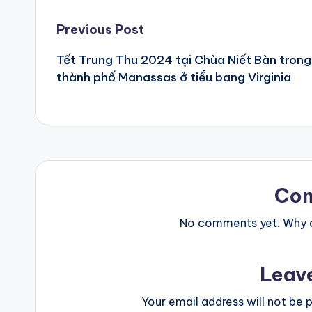
Post
Previous Post
Tết Trung Thu 2024 tại Chùa Niết Bàn trong
navigation
thành phố Manassas ở tiểu bang Virginia
Co
No comments yet. Why do
Leav
Your email address will not be p