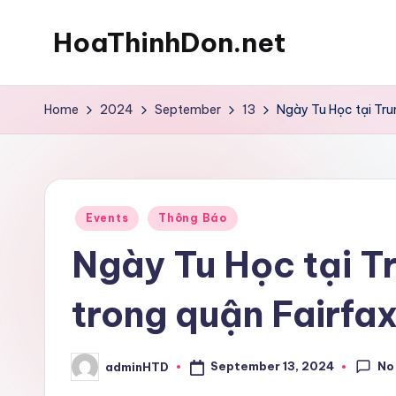
HoaThinhDon.net
Skip
to
Vietnamese
content
Events
Home
2024
September
13
Ngày Tu Học tại Tru
in
Washington
D.C.
Metropolitan
Posted
Events
Thông Báo
in
Ngày Tu Học tại T
trong quận Fairfax
No
September 13, 2024
adminHTD
Posted
by