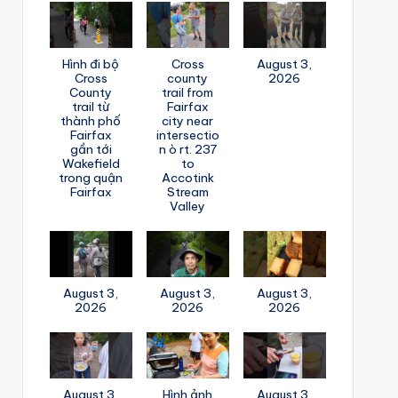
Hình đi bộ
Cross
August 3,
Cross
county
2026
County
trail from
trail từ
Fairfax
thành phố
city near
Fairfax
intersectio
gần tới
n ò rt. 237
Wakefield
to
trong quận
Accotink
Fairfax
Stream
Valley
August 3,
August 3,
August 3,
2026
2026
2026
August 3,
Hình ảnh
August 3,