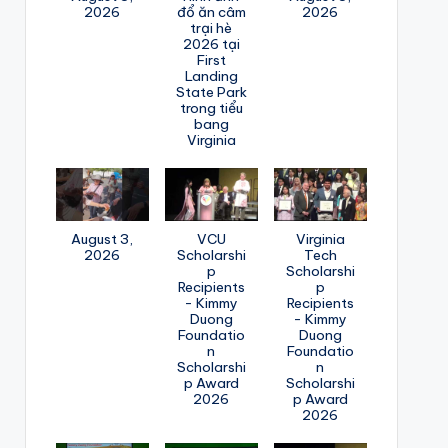
2026
đổ ăn câm
2026
trại hè
2026 tại
First
Landing
State Park
trong tiểu
bang
Virginia
August 3,
VCU
Virginia
2026
Scholarshi
Tech
p
Scholarshi
Recipients
p
- Kimmy
Recipients
Duong
- Kimmy
Foundatio
Duong
n
Foundatio
Scholarshi
n
p Award
Scholarshi
2026
p Award
2026