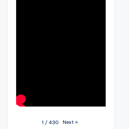
Next
»
1
/
430