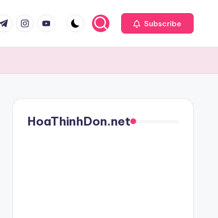
com
r.com
.me
instagram.com
youtube.com
Subscribe
HoaThinhDon.net