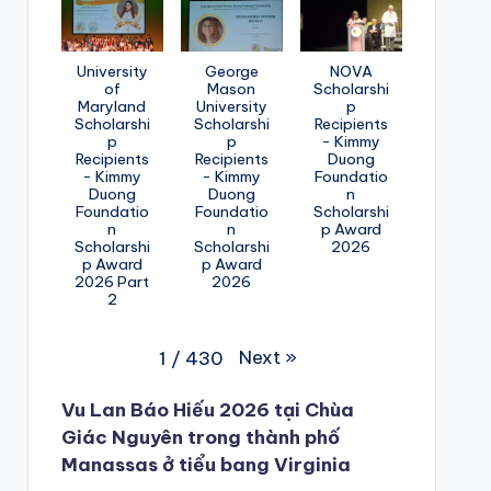
University
George
NOVA
of
Mason
Scholarshi
Maryland
University
p
Scholarshi
Scholarshi
Recipients
p
p
- Kimmy
Recipients
Recipients
Duong
- Kimmy
- Kimmy
Foundatio
Duong
Duong
n
Foundatio
Foundatio
Scholarshi
n
n
p Award
Scholarshi
Scholarshi
2026
p Award
p Award
2026 Part
2026
2
Next
»
1
/
430
Vu Lan Báo Hiếu 2026 tại Chùa
Giác Nguyên trong thành phố
Manassas ở tiểu bang Virginia