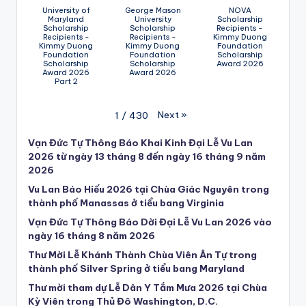
University of
George Mason
NOVA
Maryland
University
Scholarship
Scholarship
Scholarship
Recipients -
Recipients -
Recipients -
Kimmy Duong
Kimmy Duong
Kimmy Duong
Foundation
Foundation
Foundation
Scholarship
Scholarship
Scholarship
Award 2026
Award 2026
Award 2026
Part 2
Next
»
1
/
430
Vạn Đức Tự Thông Báo Khai Kinh Đại Lễ Vu Lan
2026 từ ngày 13 tháng 8 đến ngày 16 tháng 9 năm
2026
Vu Lan Báo Hiếu 2026 tại Chùa Giác Nguyên trong
thành phố Manassas ở tiểu bang Virginia
Vạn Đức Tự Thông Báo Dời Đại Lễ Vu Lan 2026 vào
ngày 16 tháng 8 năm 2026
Thư Mời Lễ Khánh Thành Chùa Viên Ân Tự trong
thành phố Silver Spring ở tiểu bang Maryland
Thư mời tham dự Lễ Dân Y Tắm Mưa 2026 tại Chùa
Kỳ Viên trong Thủ Đô Washington, D.C.