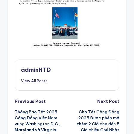
adminHTD
View All Posts
Post
Previous Post
Next Post
Thông Báo Tết 2025
Chợ Tết Cộng Đồng
navigation
Cộng Đồng Việt Nam
2025 Được phép mở
vùng Washington D.C.,
thêm 2 Giờ cho đến 5
Maryland và Virginia
Giờ chiều Chủ Nhật