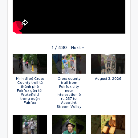
Next
»
1
/
430
Hình đi bộ Cross
Cross county
August 3, 2026
County trail từ
trail from
thành phố
Fairfax city
Fairfax gần tới
near
Wakefield
intersection ò
trong quận
rt. 237 to
Fairfax
Accotink
Stream Valley