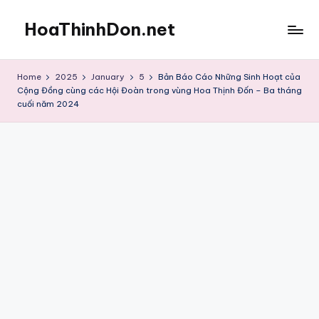
HoaThinhDon.net
Skip
to
Vietnamese
content
Events
Home
2025
January
5
Bản Báo Cáo Những Sinh Hoạt của
in
Cộng Đồng cùng các Hội Đoàn trong vùng Hoa Thịnh Đốn – Ba tháng
Washington
cuối năm 2024
D.C.
Metropolitan