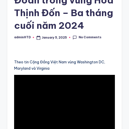
Thịnh Đốn – Ba tháng
cuối năm 2024
No Comments
adminHTD
January 5, 2025
Posted
by
Theo tin Cộng Đồng Việt Nam vùng Washington DC,
Maryland và Virginia