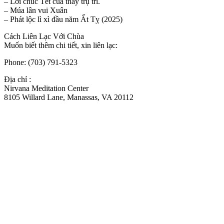
– Lời chúc Tết của thầy trụ trì.
– Múa lân vui Xuân
– Phát lộc lì xì đầu năm Ất Tỵ (2025)
Cách Liên Lạc Với Chùa
Muốn biết thêm chi tiết, xin liên lạc:
Phone: (703) 791-5323
Địa chỉ :
Nirvana Meditation Center
8105 Willard Lane, Manassas, VA 20112