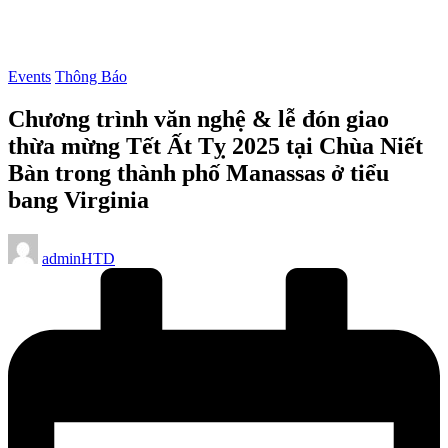
Posted
Events
Thông Báo
in
Chương trình văn nghệ & lễ đón giao
thừa mừng Tết Ất Tỵ 2025 tại Chùa Niết
Bàn trong thành phố Manassas ở tiểu
bang Virginia
Posted
adminHTD
by