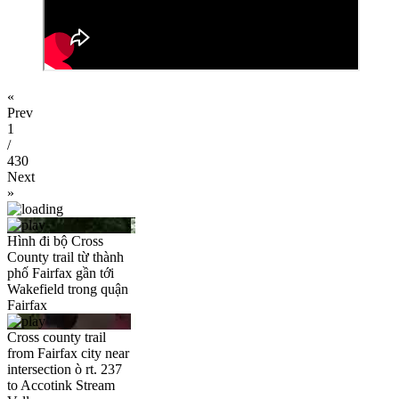
«
Prev
1
/
430
Next
»
Hình đi bộ Cross
County trail từ thành
phố Fairfax gần tới
Wakefield trong quận
Fairfax
Cross county trail
from Fairfax city near
intersection ò rt. 237
to Accotink Stream