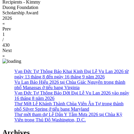
Recipients - Kimmy
Duong Foundation
Scholarship Award
2026
«
Prev
1
/
430
Next
»
Vạn Đức Tự Thông Báo Khai Kinh Đại Lễ Vu Lan 2026 từ
ngày 13 tháng 8 đến ngày 16 tháng 9 năm 2026
Vu Lan Báo Hiếu 2026 tại Chùa Giác Nguyên trong thành
phố Manassas ở tiểu bang Virginia
Vạn Đức Tự Thông Báo Dời Đại Lễ Vu Lan 2026 vào ngày
16 tháng 8 năm 2026
Thư Mời Lễ Khánh Thành Chùa Viên Ân Tự trong thành
phố Silver Spring ở tiểu bang Maryland
Thư mời tham dự Lễ Dân Y Tắm Mưa 2026 tại Chùa Kỳ
Viên trong Thủ Đô Washington, D.C.
Archives