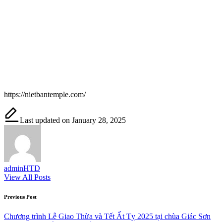
https://nietbantemple.com/
Last updated on January 28, 2025
adminHTD
View All Posts
Post
Previous Post
navigation
Chương trình Lễ Giao Thừa và Tết Ất Tỵ 2025 tại chùa Giác Sơn