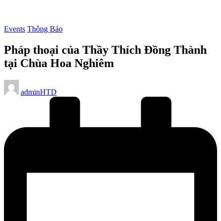
Posted
Events
Thông Báo
in
Pháp thoại của Thầy Thích Đồng Thành
tại Chùa Hoa Nghiêm
Posted
adminHTD
by