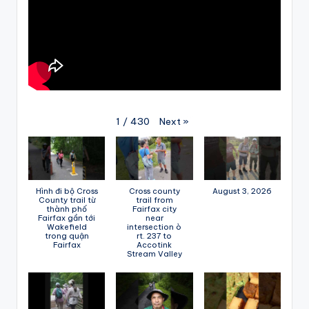
Next
»
1
/
430
Hình đi bộ Cross
Cross county
August 3, 2026
County trail từ
trail from
thành phố
Fairfax city
Fairfax gần tới
near
Wakefield
intersection ò
trong quận
rt. 237 to
Fairfax
Accotink
Stream Valley