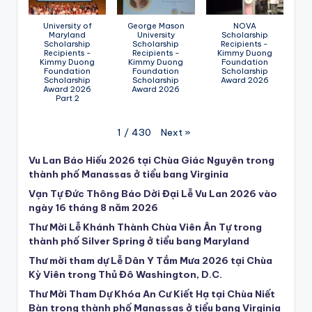
University of
George Mason
NOVA
Maryland
University
Scholarship
Scholarship
Scholarship
Recipients -
Recipients -
Recipients -
Kimmy Duong
Kimmy Duong
Kimmy Duong
Foundation
Foundation
Foundation
Scholarship
Scholarship
Scholarship
Award 2026
Award 2026
Award 2026
Part 2
Next
»
1
/
430
Vu Lan Báo Hiếu 2026 tại Chùa Giác Nguyên trong
thành phố Manassas ở tiểu bang Virginia
Vạn Tự Đức Thông Báo Dời Đại Lễ Vu Lan 2026 vào
ngày 16 tháng 8 năm 2026
Thư Mời Lễ Khánh Thành Chùa Viên Ân Tự trong
thành phố Silver Spring ở tiểu bang Maryland
Thư mời tham dự Lễ Dân Y Tắm Mưa 2026 tại Chùa
Kỳ Viên trong Thủ Đô Washington, D.C.
Thư Mời Tham Dự Khóa An Cư Kiết Hạ tại Chùa Niết
Bàn trong thành phố Manassas ở tiểu bang Virginia