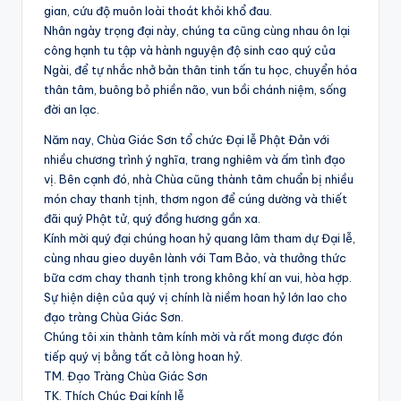
gian, cứu độ muôn loài thoát khỏi khổ đau.
Nhân ngày trọng đại này, chúng ta cũng cùng nhau ôn lại
công hạnh tu tập và hành nguyện độ sinh cao quý của
Ngài, để tự nhắc nhở bản thân tinh tấn tu học, chuyển hóa
thân tâm, buông bỏ phiền não, vun bồi chánh niệm, sống
đời an lạc.
Năm nay, Chùa Giác Sơn tổ chức Đại lễ Phật Đản với
nhiều chương trình ý nghĩa, trang nghiêm và ấm tình đạo
vị. Bên cạnh đó, nhà Chùa cũng thành tâm chuẩn bị nhiều
món chay thanh tịnh, thơm ngon để cúng dường và thiết
đãi quý Phật tử, quý đồng hương gần xa.
Kính mời quý đại chúng hoan hỷ quang lâm tham dự Đại lễ,
cùng nhau gieo duyên lành với Tam Bảo, và thưởng thức
bữa cơm chay thanh tịnh trong không khí an vui, hòa hợp.
Sự hiện diện của quý vị chính là niềm hoan hỷ lớn lao cho
đạo tràng Chùa Giác Sơn.
Chúng tôi xin thành tâm kính mời và rất mong được đón
tiếp quý vị bằng tất cả lòng hoan hỷ.
TM. Đạo Tràng Chùa Giác Sơn
TK. Thích Chúc Đại kính lễ