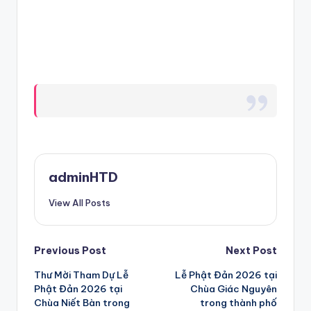
adminHTD
View All Posts
Post
Previous Post
Next Post
Thư Mời Tham Dự Lễ
Lễ Phật Đản 2026 tại
navigation
Phật Đản 2026 tại
Chùa Giác Nguyên
Chùa Niết Bàn trong
trong thành phố