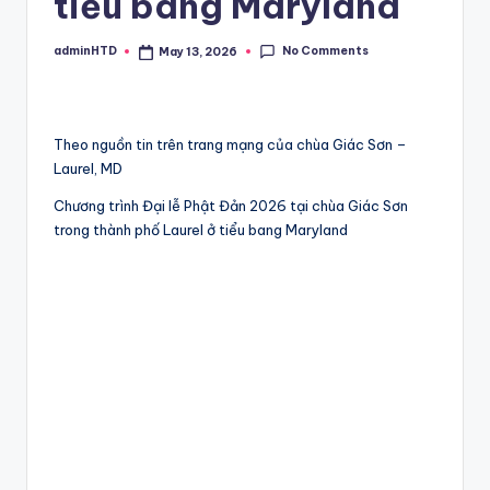
tiểu bang Maryland
No Comments
adminHTD
May 13, 2026
Posted
by
Theo nguồn tin trên trang mạng của chùa Giác Sơn –
Laurel, MD
Chương trình Đại lễ Phật Đản 2026 tại chùa Giác Sơn
trong thành phố Laurel ở tiểu bang Maryland