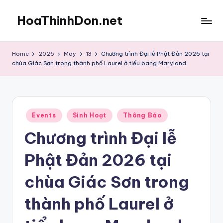
HoaThinhDon.net
Skip
to
Vietnamese
content
Events
Home
2026
May
13
Chương trình Đại lễ Phật Đản 2026 tại
in
chùa Giác Sơn trong thành phố Laurel ở tiểu bang Maryland
Washington
D.C.
Metropolitan
Posted
Events
Sinh Hoạt
Thông Báo
in
Chương trình Đại lễ
Phật Đản 2026 tại
chùa Giác Sơn trong
thành phố Laurel ở