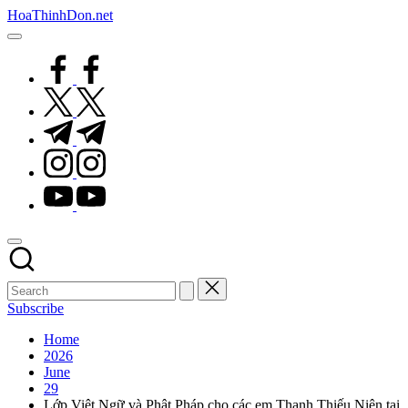
Skip
HoaThinhDon.net
to
Vietnamese
content
Events
facebook.com
in
Washington
twitter.com
D.C.
Metropolitan
t.me
instagram.com
youtube.com
Subscribe
Home
2026
June
29
Lớp Việt Ngữ và Phật Pháp cho các em Thanh Thiếu Niên tại