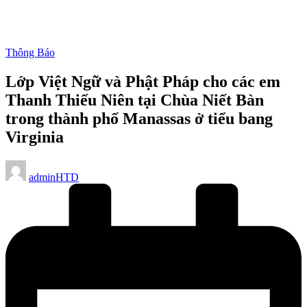
Posted
Thông Báo
in
Lớp Việt Ngữ và Phật Pháp cho các em
Thanh Thiếu Niên tại Chùa Niết Bàn
trong thành phố Manassas ở tiểu bang
Virginia
Posted
adminHTD
by