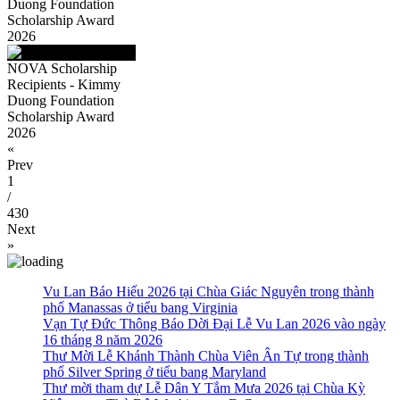
Duong Foundation
Scholarship Award
2026
NOVA Scholarship
Recipients - Kimmy
Duong Foundation
Scholarship Award
2026
«
Prev
1
/
430
Next
»
Vu Lan Báo Hiếu 2026 tại Chùa Giác Nguyên trong thành
phố Manassas ở tiểu bang Virginia
Vạn Tự Đức Thông Báo Dời Đại Lễ Vu Lan 2026 vào ngày
16 tháng 8 năm 2026
Thư Mời Lễ Khánh Thành Chùa Viên Ân Tự trong thành
phố Silver Spring ở tiểu bang Maryland
Thư mời tham dự Lễ Dân Y Tắm Mưa 2026 tại Chùa Kỳ