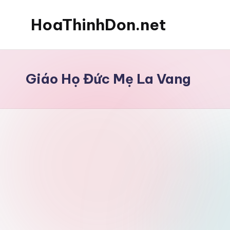
HoaThinhDon.net
Skip
to
Vietnamese
content
Events
in
Giáo Họ Đức Mẹ La Vang
Washington
D.C.
Metropolitan