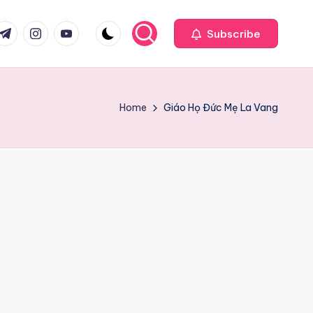
com
r.com
.me
instagram.com
youtube.com
Subscribe
Home
Giáo Họ Đức Mẹ La Vang