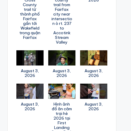
County
trail from
trail từ
Fairfax
thành phố
city near
Fairfax
intersectio
gần tới
n ò rt. 237
Wakefield
to
trong quận
Accotink
Fairfax
Stream
Valley
August 3,
August 3,
August 3,
2026
2026
2026
August 3,
Hình ảnh
August 3,
2026
đổ ăn câm
2026
trại hè
2026 tại
First
Landing