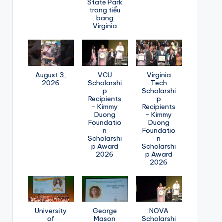
State Park
trong tiểu
bang
Virginia
August 3,
VCU
Virginia
2026
Scholarshi
Tech
p
Scholarshi
Recipients
p
- Kimmy
Recipients
Duong
- Kimmy
Foundatio
Duong
n
Foundatio
Scholarshi
n
p Award
Scholarshi
2026
p Award
2026
University
George
NOVA
of
Mason
Scholarshi