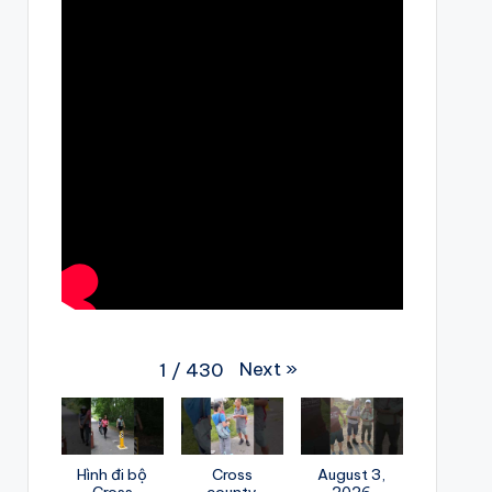
Next
»
1
/
430
Hình đi bộ
Cross
August 3,
Cross
county
2026