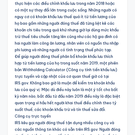
thực hiện các điều chỉnh khấu lưu trong năm 2018 hoặc
có một sự thay đổi lớn trong cuộc sống. Những người có
nguy cơ có khoản khấu lưu thuế quá ít từ tiền lương của
họ bao gồm những người đóng thuế đã từng liệt kê các
khoản chi tiêu trong quá khứ nhưng giờ lại dùng mức khấu
trừ thuế tiêu chuẩn tăng lên cũng như các hộ gia đình có
hai người làm công ăn lương, nhân viên có nguồn thu nhập
phi lương và những người có tình trạng thuế phức tạp.
Để giúp người đóng thuế phân bổ khoản khấu lưu thích
hợp từ tiền lương của họ trong suốt năm 2019, một phiên
bản Withholding Calculator (Công cụ tính tiền khấu lưu)
trực tuyến và cập nhật của cơ quan thuế giờ có tại
IRS.gov. Không bao giờ là muộn để kiểm tra khoản khấu
lưu của quý vị. Mặc dù điều này luôn là một ý tốt cho bất
kỳ năm nào, bắt đầu từ đầu năm 2019 điều này là đặc biệt
quan trọng vì hầu hết người khai thuế điều chỉnh theo tỷ
suất thuế, các khoản khấu trừ và tín thuế sửa đổi.
Công cụ trực tuyến
IRS kêu gọi người đóng thuế tận dụng nhiều công cụ và
các nguồn thông tin khác có sẵn trên IRS.gov. Người đóng