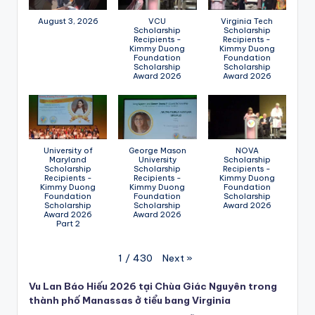
August 3, 2026
VCU
Virginia Tech
Scholarship
Scholarship
Recipients -
Recipients -
Kimmy Duong
Kimmy Duong
Foundation
Foundation
Scholarship
Scholarship
Award 2026
Award 2026
University of
George Mason
NOVA
Maryland
University
Scholarship
Scholarship
Scholarship
Recipients -
Recipients -
Recipients -
Kimmy Duong
Kimmy Duong
Kimmy Duong
Foundation
Foundation
Foundation
Scholarship
Scholarship
Scholarship
Award 2026
Award 2026
Award 2026
Part 2
Next
»
1
/
430
Vu Lan Báo Hiếu 2026 tại Chùa Giác Nguyên trong
thành phố Manassas ở tiểu bang Virginia