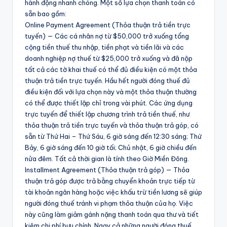
hành động nhanh chóng. Một số lựa chọn thanh toán có
sẵn bao gồm:
Online Payment Agreement (Thỏa thuận trả tiền trực
tuyến) — Các cá nhân nợ từ $50,000 trở xuống tổng
cộng tiền thuế thu nhập, tiền phạt và tiền lãi và các
doanh nghiệp nợ thuế từ $25,000 trở xuống và đã nộp
tất cả các tờ khai thuế có thể đủ điều kiện có một thỏa
thuận trả tiền trực tuyến. Hầu hết người đóng thuế đủ
điều kiện đối với lựa chọn này và một thỏa thuận thường
có thể được thiết lập chỉ trong vài phút. Các ứng dụng
trực tuyến để thiết lập chương trình trả tiền thuế, như
thỏa thuận trả tiền trực tuyến và thỏa thuận trả góp, có
sẵn từ Thứ Hai – Thứ Sáu, 6 giờ sáng đến 12:30 sáng; Thứ
Bảy, 6 giờ sáng đến 10 giờ tối; Chủ nhật, 6 giờ chiều đến
nửa đêm. Tất cả thời gian là tính theo Giờ Miền Đông.
Installment Agreement (Thỏa thuận trả góp) — Thỏa
thuận trả góp được trả bằng chuyển khoản trực tiếp từ
tài khoản ngân hàng hoặc việc khấu trừ tiền lương sẽ giúp
người đóng thuế tránh vi phạm thỏa thuận của họ. Việc
này cũng làm giảm gánh nặng thanh toán qua thư và tiết
kiệm chi phí bưu chính. Ngay cả những người đóng thuế