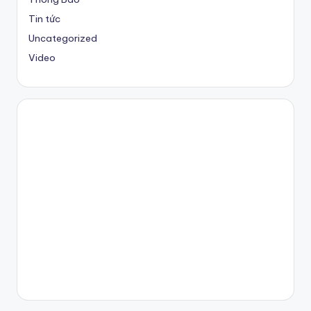
Tin tức
Uncategorized
Video