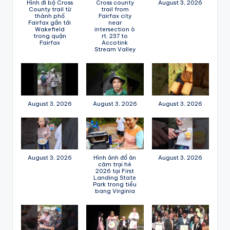
Hình đi bộ Cross
Cross county
August 3, 2026
County trail từ
trail from
thành phố
Fairfax city
Fairfax gần tới
near
Wakefield
intersection ò
trong quận
rt. 237 to
Fairfax
Accotink
Stream Valley
August 3, 2026
August 3, 2026
August 3, 2026
August 3, 2026
Hình ảnh đổ ăn
August 3, 2026
câm trại hè
2026 tại First
Landing State
Park trong tiểu
bang Virginia