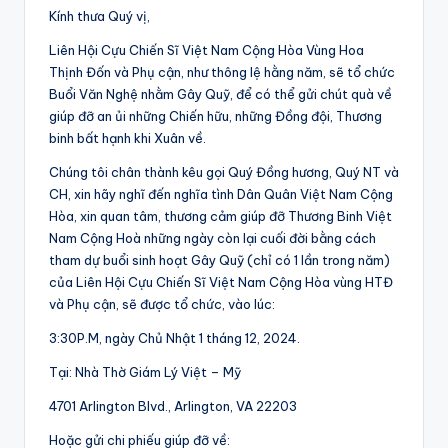
Kính thưa Quý vị,
Liên Hội Cựu Chiến Sĩ Việt Nam Cộng Hòa Vùng Hoa
Thịnh Đốn và Phụ cận, như thông lệ hằng năm, sẽ tổ chức
Buổi Văn Nghệ nhằm Gây Quỹ, để có thể gửi chút quà về
giúp đỡ an ủi những Chiến hữu, những Đồng đội, Thương
binh bất hạnh khi Xuân về.
Chúng tôi chân thành kêu gọi Quý Đồng hương, Quý NT và
CH, xin hãy nghĩ đến nghĩa tình Dân Quân Việt Nam Cộng
Hòa, xin quan tâm, thương cảm giúp đỡ Thương Binh Việt
Nam Cộng Hoà những ngày còn lại cuối đời bằng cách
tham dự buổi sinh hoạt Gây Quỹ (chỉ có 1 lần trong năm)
của Liên Hội Cựu Chiến Sĩ Việt Nam Cộng Hòa vùng HTĐ
và Phụ cận, sẽ được tổ chức, vào lúc:
3:30P.M, ngày Chủ Nhật 1 tháng 12, 2024.
Tại: Nhà Thờ Giám Lý Việt – Mỹ
4701 Arlington Blvd., Arlington, VA 22203
Hoặc gửi chi phiếu giúp đỡ về: