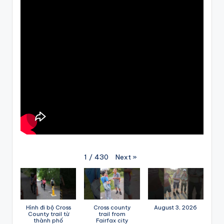
Next
»
1
/
430
Hình đi bộ Cross
Cross county
August 3, 2026
County trail từ
trail from
thành phố
Fairfax city