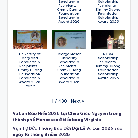
Scholarship
Scholarship
Recipients -
Recipients -
Kimmy Duong
Kimmy Duong
Foundation
Foundation
Scholarship
Scholarship
Award 2026
Award 2026
University of
George Mason
NOVA
Maryland
University
Scholarship
Scholarship
Scholarship
Recipients -
Recipients -
Recipients -
Kimmy Duong
Kimmy Duong
Kimmy Duong
Foundation
Foundation
Foundation
Scholarship
Scholarship
Scholarship
Award 2026
Award 2026
Award 2026
Part 2
Next
»
1
/
430
Vu Lan Báo Hiếu 2026 tại Chùa Giác Nguyên trong
thành phố Manassas ở tiểu bang Virginia
Vạn Tự Đức Thông Báo Dời Đại Lễ Vu Lan 2026 vào
ngày 16 tháng 8 năm 2026