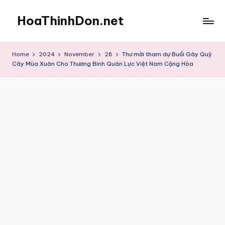
HoaThinhDon.net
Skip
to
Vietnamese
content
Events
Home
2024
November
28
Thư mời tham dự Buổi Gây Quỹ
in
Cây Mùa Xuân Cho Thương Binh Quân Lực Việt Nam Cộng Hòa
Washington
D.C.
Metropolitan