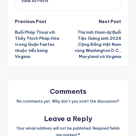
View All Posts
Post
Previous Post
Next Post
Buổi Pháp Thoại với
Thư mời tham dự Buổi
navigation
Thầy Thích Pháp Hòa
Tiệc Giáng sinh 2024
trong Quận Fairfax
Cộng Đồng Việt Nam
thuộc tiểu bang
vùng Washington D.C.,
Virginia
Maryland và Virginia
Comments
No comments yet. Why don’t you start the discussion?
Leave a Reply
Your email address will not be published.
Required fields
are marked
*