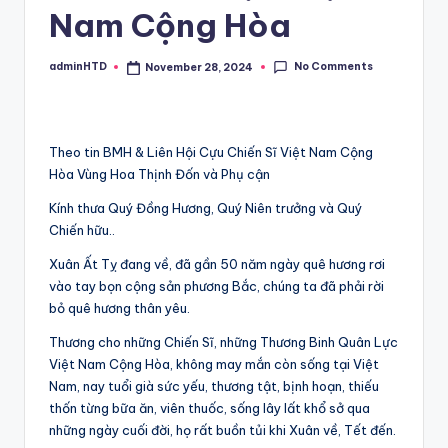
Nam Cộng Hòa
No Comments
adminHTD
November 28, 2024
Posted
by
Theo tin BMH & Liên Hội Cựu Chiến Sĩ Việt Nam Cộng
Hòa Vùng Hoa Thịnh Đốn và Phụ cận
Kính thưa Quý Đồng Hương, Quý Niên trưởng và Quý
Chiến hữu..
Xuân Ất Tỵ đang về, đã gần 50 năm ngày quê hương rơi
vào tay bọn cộng sản phương Bắc, chúng ta đã phải rời
bỏ quê hương thân yêu.
Thương cho những Chiến Sĩ, những Thương Binh Quân Lực
Việt Nam Cộng Hòa, không may mắn còn sống tại Việt
Nam, nay tuổi già sức yếu, thương tật, bịnh hoạn, thiếu
thốn từng bữa ăn, viên thuốc, sống lây lất khổ sở qua
những ngày cuối đời, họ rất buồn tủi khi Xuân về, Tết đến.