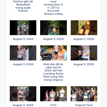
Fairfax gần tới
near
Wakefield
intersection ò
trong quận
rt. 237 to
Fairfax
Accotink
Stream Valley
August 3, 2026
August 3, 2026
August 3, 2026
August 3, 2026
Hình ảnh đổ ăn
August 3, 2026
câm trại hè
2026 tại First
Landing State
Park trong tiểu
bang Virginia
August 3, 2026
VCU
Virginia Tech