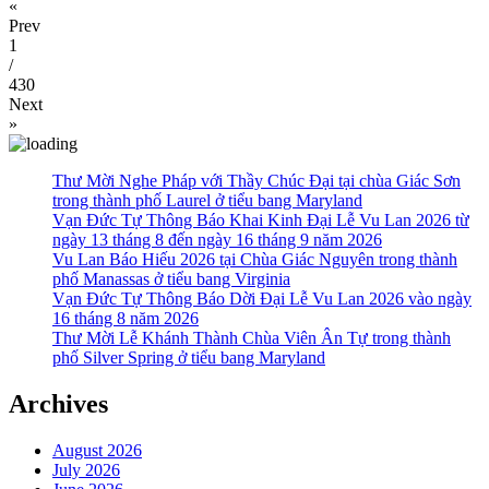
«
Prev
1
/
430
Next
»
Thư Mời Nghe Pháp với Thầy Chúc Đại tại chùa Giác Sơn
trong thành phố Laurel ở tiểu bang Maryland
Vạn Đức Tự Thông Báo Khai Kinh Đại Lễ Vu Lan 2026 từ
ngày 13 tháng 8 đến ngày 16 tháng 9 năm 2026
Vu Lan Báo Hiếu 2026 tại Chùa Giác Nguyên trong thành
phố Manassas ở tiểu bang Virginia
Vạn Đức Tự Thông Báo Dời Đại Lễ Vu Lan 2026 vào ngày
16 tháng 8 năm 2026
Thư Mời Lễ Khánh Thành Chùa Viên Ân Tự trong thành
phố Silver Spring ở tiểu bang Maryland
Archives
August 2026
July 2026