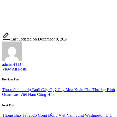
Last updated on December 9, 2024
adminHTD
View All Posts
Post
Previous Post
navigation
Thư mời tham dự Buổi Gây Quỹ Cây Mùa Xuân Cho Thương Binh
Quân Lực Việt Nam Cộng Hòa
Next Post
Thông Báo Tết 2025 Cộng Đồng Việt Nam vùng Washington D.C.,