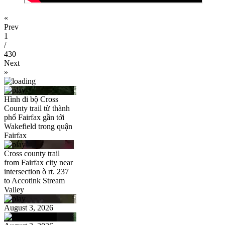
«
Prev
1
/
430
Next
»
Hình đi bộ Cross
County trail từ thành
phố Fairfax gần tới
Wakefield trong quận
Fairfax
Cross county trail
from Fairfax city near
intersection ò rt. 237
to Accotink Stream
Valley
August 3, 2026