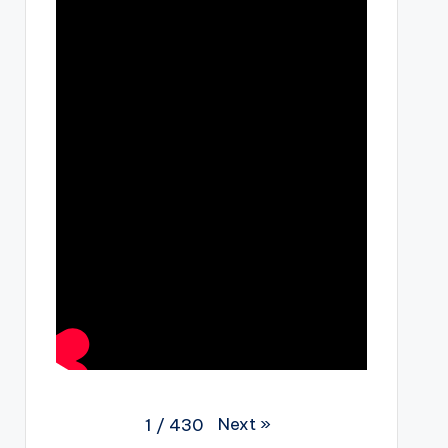
Next
»
1
/
430