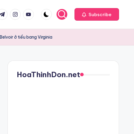
com
r.com
.me
instagram.com
youtube.com
Subscribe
lvoir ở tiểu bang Virginia
HoaThinhDon.net