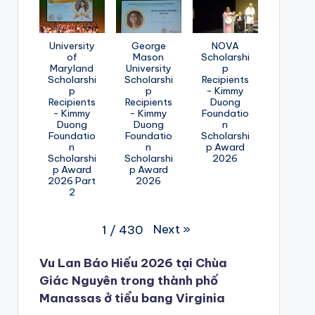
University
George
NOVA
of
Mason
Scholarshi
Maryland
University
p
Scholarshi
Scholarshi
Recipients
p
p
- Kimmy
Recipients
Recipients
Duong
- Kimmy
- Kimmy
Foundatio
Duong
Duong
n
Foundatio
Foundatio
Scholarshi
n
n
p Award
Scholarshi
Scholarshi
2026
p Award
p Award
2026 Part
2026
2
Next
»
1
/
430
Vu Lan Báo Hiếu 2026 tại Chùa
Giác Nguyên trong thành phố
Manassas ở tiểu bang Virginia