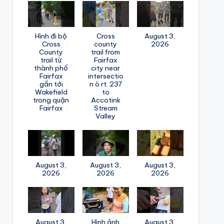
Hình đi bộ
Cross
August 3,
Cross
county
2026
County
trail from
trail từ
Fairfax
thành phố
city near
Fairfax
intersectio
gần tới
n ò rt. 237
Wakefield
to
trong quận
Accotink
Fairfax
Stream
Valley
August 3,
August 3,
August 3,
2026
2026
2026
August 3,
Hình ảnh
August 3,