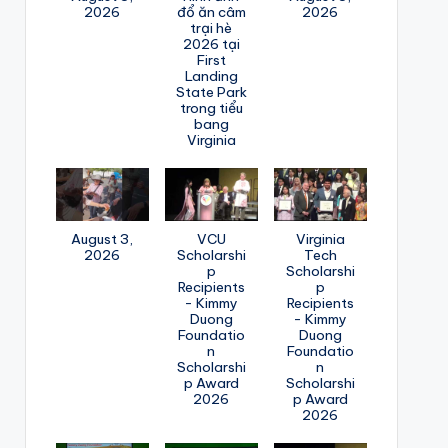
2026
đổ ăn câm
2026
trại hè
2026 tại
First
Landing
State Park
trong tiểu
bang
Virginia
August 3,
VCU
Virginia
2026
Scholarshi
Tech
p
Scholarshi
Recipients
p
- Kimmy
Recipients
Duong
- Kimmy
Foundatio
Duong
n
Foundatio
Scholarshi
n
p Award
Scholarshi
2026
p Award
2026