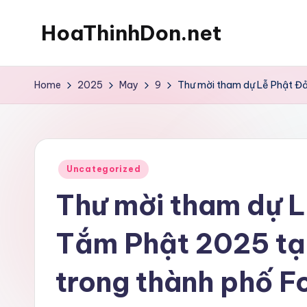
HoaThinhDon.net
Skip
to
Vietnamese
content
Events
Home
2025
May
9
Thư mời tham dự Lễ Phật Đản
in
Washington
D.C.
Metropolitan
Posted
Uncategorized
in
Thư mời tham dự L
Tắm Phật 2025 tạ
trong thành phố Fo