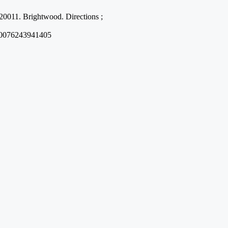
0011. Brightwood. Directions ;
00076243941405