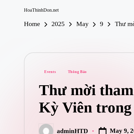
HoaThinhDon.net
Vietnamese
Skip
Home
2025
May
9
Thư mờ
Events
to
in
content
Washington
D.C.
Metropolitan
Posted
Events
Thông Báo
in
Thư mời tham
Kỳ Viên trong
May 9, 
adminHTD
Posted