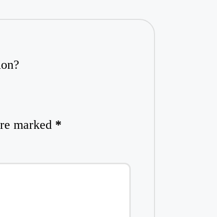
ion?
 are marked
*