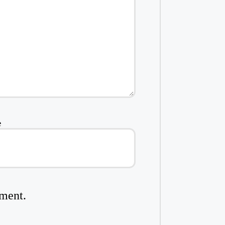
e
mment.