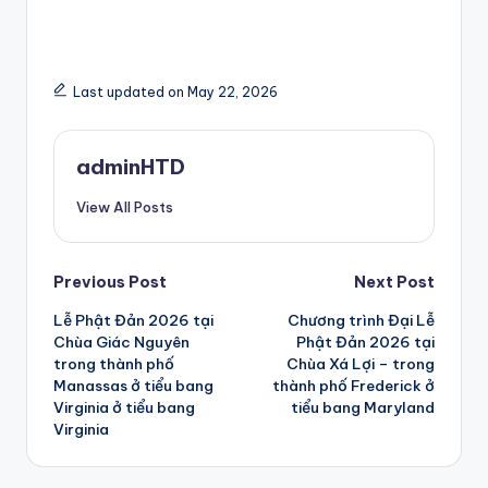
Last updated on May 22, 2026
adminHTD
View All Posts
Post
Previous Post
Next Post
Lễ Phật Đản 2026 tại
Chương trình Đại Lễ
navigation
Chùa Giác Nguyên
Phật Đản 2026 tại
trong thành phố
Chùa Xá Lợi – trong
Manassas ở tiểu bang
thành phố Frederick ở
Virginia ở tiểu bang
tiểu bang Maryland
Virginia