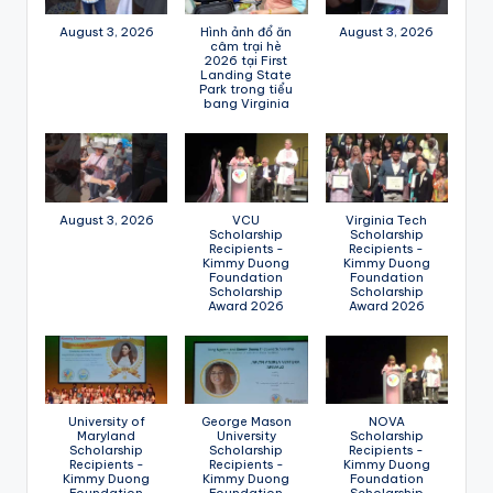
August 3, 2026
Hình ảnh đổ ăn
August 3, 2026
câm trại hè
2026 tại First
Landing State
Park trong tiểu
bang Virginia
August 3, 2026
VCU
Virginia Tech
Scholarship
Scholarship
Recipients -
Recipients -
Kimmy Duong
Kimmy Duong
Foundation
Foundation
Scholarship
Scholarship
Award 2026
Award 2026
University of
George Mason
NOVA
Maryland
University
Scholarship
Scholarship
Scholarship
Recipients -
Recipients -
Recipients -
Kimmy Duong
Kimmy Duong
Kimmy Duong
Foundation