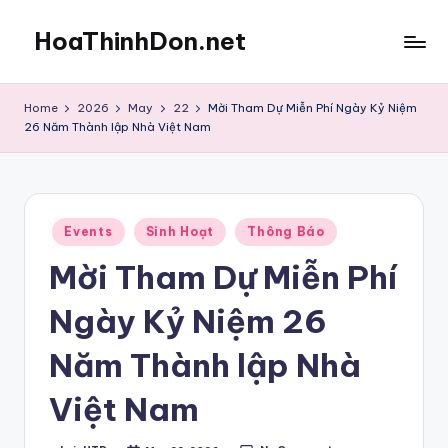
HoaThinhDon.net
Skip
to
Vietnamese
content
Events
Home
2026
May
22
Mời Tham Dự Miễn Phí Ngày Kỷ Niệm
in
26 Năm Thành lập Nhà Việt Nam
Washington
D.C.
Metropolitan
Posted
Events
Sinh Hoạt
Thông Báo
in
Mời Tham Dự Miễn Phí
Ngày Kỷ Niệm 26
Năm Thành lập Nhà
Việt Nam