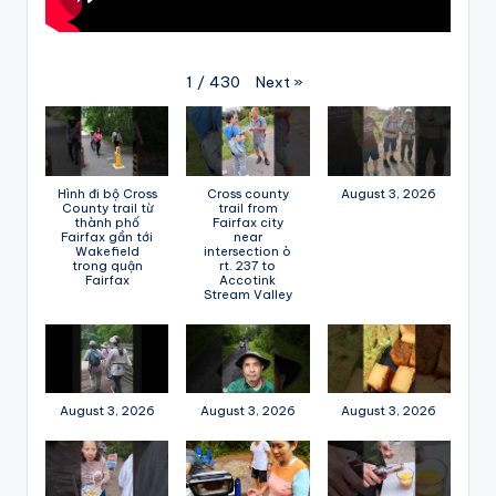
Next
»
1
/
430
Hình đi bộ Cross
Cross county
August 3, 2026
County trail từ
trail from
thành phố
Fairfax city
Fairfax gần tới
near
Wakefield
intersection ò
trong quận
rt. 237 to
Fairfax
Accotink
Stream Valley
August 3, 2026
August 3, 2026
August 3, 2026