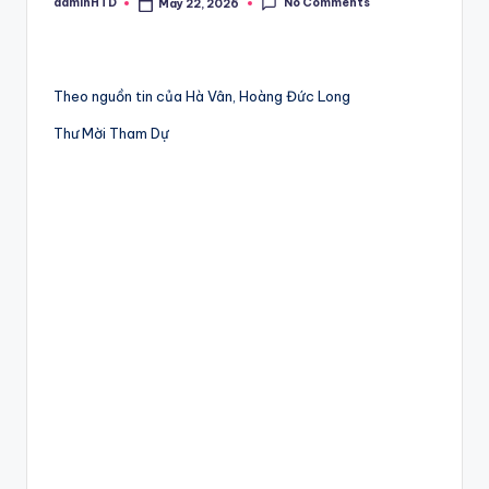
No Comments
adminHTD
May 22, 2026
Posted
by
Theo nguồn tin của Hà Vân, Hoàng Đức Long
Thư Mời Tham Dự