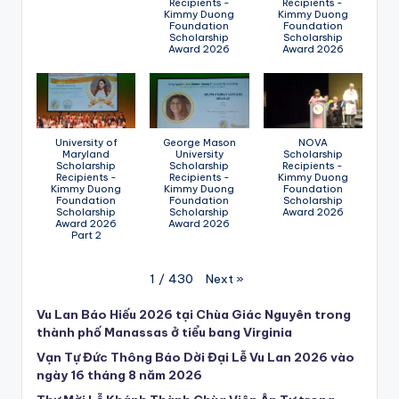
Recipients -
Recipients -
Kimmy Duong
Kimmy Duong
Foundation
Foundation
Scholarship
Scholarship
Award 2026
Award 2026
University of
George Mason
NOVA
Maryland
University
Scholarship
Scholarship
Scholarship
Recipients -
Recipients -
Recipients -
Kimmy Duong
Kimmy Duong
Kimmy Duong
Foundation
Foundation
Foundation
Scholarship
Scholarship
Scholarship
Award 2026
Award 2026
Award 2026
Part 2
Next
»
1
/
430
Vu Lan Báo Hiếu 2026 tại Chùa Giác Nguyên trong
thành phố Manassas ở tiểu bang Virginia
Vạn Tự Đức Thông Báo Dời Đại Lễ Vu Lan 2026 vào
ngày 16 tháng 8 năm 2026