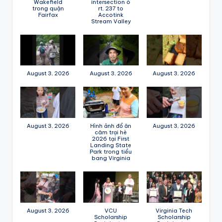
Wakefield
intersection ò
trong quận
rt. 237 to
Fairfax
Accotink
Stream Valley
August 3, 2026
August 3, 2026
August 3, 2026
August 3, 2026
Hình ảnh đổ ăn
August 3, 2026
câm trại hè
2026 tại First
Landing State
Park trong tiểu
bang Virginia
August 3, 2026
VCU
Virginia Tech
Scholarship
Scholarship