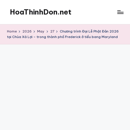
HoaThinhDon.net
Skip
to
Vietnamese
content
Events
Home
2026
May
27
Chương trình Đại Lễ Phật Đản 2026
in
tại Chùa Xá Lợi – trong thành phố Frederick ở tiểu bang Maryland
Washington
D.C.
Metropolitan