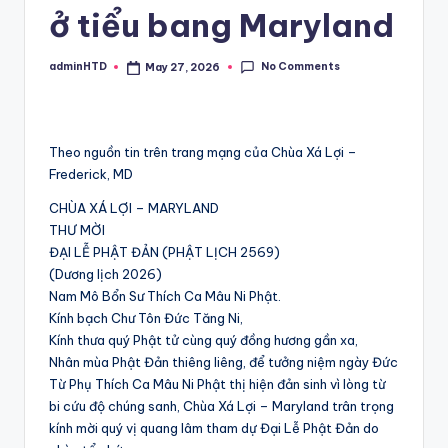
ở tiểu bang Maryland
No Comments
adminHTD
May 27, 2026
Posted
by
Theo nguồn tin trên trang mạng của Chùa Xá Lợi –
Frederick, MD
CHÙA XÁ LỢI – MARYLAND
THƯ MỜI
ĐẠI LỄ PHẬT ĐẢN (PHẬT LỊCH 2569)
(Dương lịch 2026)
Nam Mô Bổn Sư Thích Ca Mâu Ni Phật.
Kính bạch Chư Tôn Đức Tăng Ni,
Kính thưa quý Phật tử cùng quý đồng hương gần xa,
Nhân mùa Phật Đản thiêng liêng, để tưởng niệm ngày Đức
Từ Phụ Thích Ca Mâu Ni Phật thị hiện đản sinh vì lòng từ
bi cứu độ chúng sanh, Chùa Xá Lợi – Maryland trân trọng
kính mời quý vị quang lâm tham dự Đại Lễ Phật Đản do