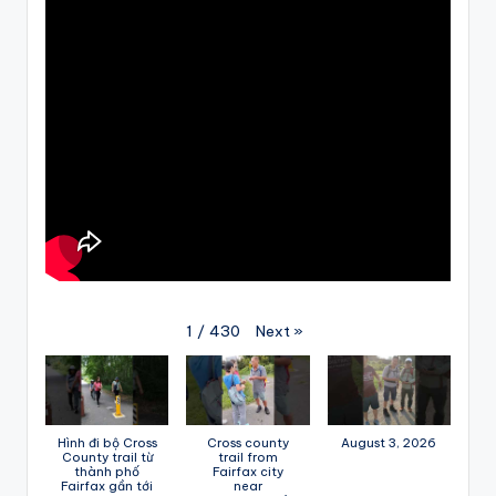
Next
»
1
/
430
Hình đi bộ Cross
Cross county
August 3, 2026
County trail từ
trail from
thành phố
Fairfax city
Fairfax gần tới
near