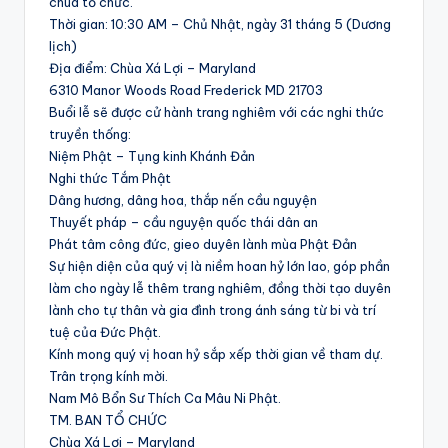
chùa tổ chức.
Thời gian: 10:30 AM – Chủ Nhật, ngày 31 tháng 5 (Dương
lịch)
Địa điểm: Chùa Xá Lợi – Maryland
6310 Manor Woods Road Frederick MD 21703
Buổi lễ sẽ được cử hành trang nghiêm với các nghi thức
truyền thống:
Niệm Phật – Tụng kinh Khánh Đản
Nghi thức Tắm Phật
Dâng hương, dâng hoa, thắp nến cầu nguyện
Thuyết pháp – cầu nguyện quốc thái dân an
Phát tâm công đức, gieo duyên lành mùa Phật Đản
Sự hiện diện của quý vị là niềm hoan hỷ lớn lao, góp phần
làm cho ngày lễ thêm trang nghiêm, đồng thời tạo duyên
lành cho tự thân và gia đình trong ánh sáng từ bi và trí
tuệ của Đức Phật.
Kính mong quý vị hoan hỷ sắp xếp thời gian về tham dự.
Trân trọng kính mời.
Nam Mô Bổn Sư Thích Ca Mâu Ni Phật.
TM. BAN TỔ CHỨC
Chùa Xá Lợi – Maryland