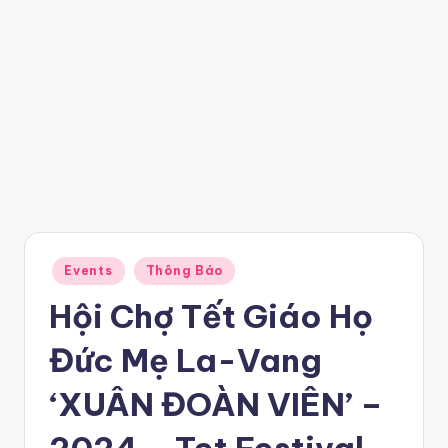
Posted
Events
Thông Báo
in
Hội Chợ Tết Giáo Họ
Đức Mẹ La-Vang
‘XUÂN ĐOÀN VIÊN’ –
2024 – Tet Festival –