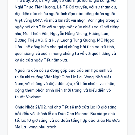
Thứ Bảy, 20/01, Hội chợ sẽ khai mạc lúc 10 giờ sáng, với
Nghi Thức Tiến Hương, Lễ Tế Cổ truyền, với sự tham dự,
đại diện của nhiều người lãnh đạo các cộng đoàn người
Việt vùng DMV, và múa lân rất vui nhộn. Văn nghệ trong 2
ngày hội chợ Tết với sự góp mặt của nhiều ca sĩ nổi tiếng
như, Mai Thiên Vân, Nguyễn Hồng Nhung, Hương Lan,
Dương Triệu Vũ, Gia Huy, Lương Tùng Quang, MC Ngọc
Hân… sẽ cống hiến cho quí vị những bài tình ca trữ tình,
quê hương, và xuân, mang chúng ta về với quê hương và
ký ức của ngày Tết năm xưa.
Ngoài ra còn có sự đóng góp của các em học sinh và
thiếu nhi trường Việt Ngữ Giáo Họ La-Vang, Nhà Việt
Nam, với những vũ điệu dân tộc, rất hồn nhiên, vui nhộn,
cộng thêm phần trình diễn thời trang, và biểu diễn võ
thuật Vovinam.
Chúa Nhật 21/02, hội chợ Tết sẽ mở cửa lúc 10 giờ sáng,
bắt đầu với thánh lễ do Đức Cha Michael Burbidge chủ
tế, lúc 10 giờ sáng, và ca đoàn tổng hợp của Giáo Họ Đức
Mẹ La-vang phụ trách.