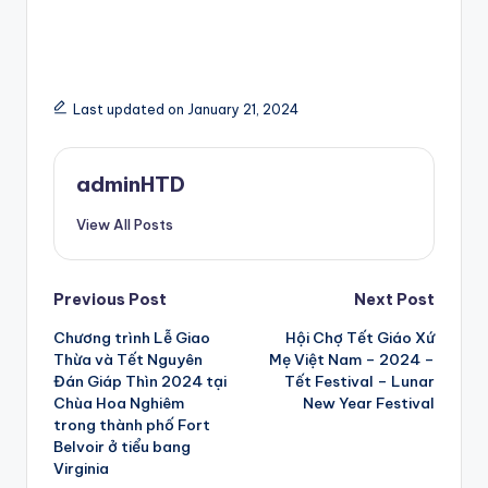
Last updated on January 21, 2024
adminHTD
View All Posts
Post
Previous Post
Next Post
Chương trình Lễ Giao
Hội Chợ Tết Giáo Xứ
navigation
Thừa và Tết Nguyên
Mẹ Việt Nam – 2024 –
Đán Giáp Thìn 2024 tại
Tết Festival – Lunar
Chùa Hoa Nghiêm
New Year Festival
trong thành phố Fort
Belvoir ở tiểu bang
Virginia