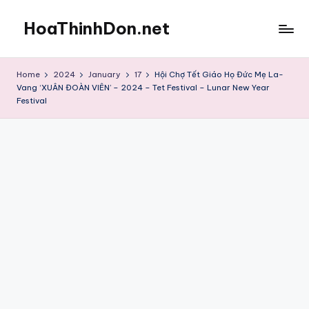
HoaThinhDon.net
Skip
to
Vietnamese
content
Events
Home
2024
January
17
Hội Chợ Tết Giáo Họ Đức Mẹ La-
in
Vang ‘XUÂN ĐOÀN VIÊN’ – 2024 – Tet Festival – Lunar New Year
Washington
Festival
D.C.
Metropolitan