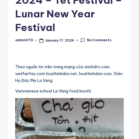
Lunar New Year
Festival
No Comments
adminHTD
January 17, 2024
Posted
by
Theo nguồn tin trên trang mạng của viethdtv.com,
vietfairfax.com hoathinhdon.net, hoathinhdon.com, Giáo
Họ Đức Mẹ La Vang
Vietnamese school La Vang food booth