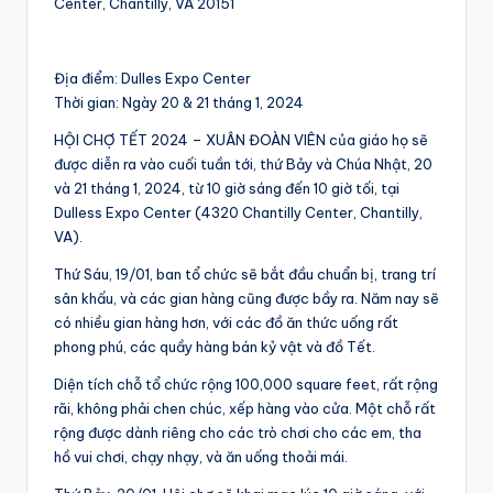
Center, Chantilly, VA 20151
Địa điểm: Dulles Expo Center
Thời gian: Ngày 20 & 21 tháng 1, 2024
HỘI CHỢ TẾT 2024 – XUÂN ĐOÀN VIÊN của giáo họ sẽ
được diễn ra vào cuối tuần tới, thứ Bảy và Chúa Nhật, 20
và 21 tháng 1, 2024, từ 10 giờ sáng đến 10 giờ tối, tại
Dulless Expo Center (4320 Chantilly Center, Chantilly,
VA).
Thứ Sáu, 19/01, ban tổ chức sẽ bắt đầu chuẩn bị, trang trí
sân khấu, và các gian hàng cũng được bầy ra. Năm nay sẽ
có nhiều gian hàng hơn, với các đồ ăn thức uống rất
phong phú, các quầy hàng bán kỷ vật và đồ Tết.
Diện tích chỗ tổ chức rộng 100,000 square feet, rất rộng
rãi, không phải chen chúc, xếp hàng vào cửa. Một chỗ rất
rộng được dành riêng cho các trò chơi cho các em, tha
hồ vui chơi, chạy nhạy, và ăn uống thoải mái.