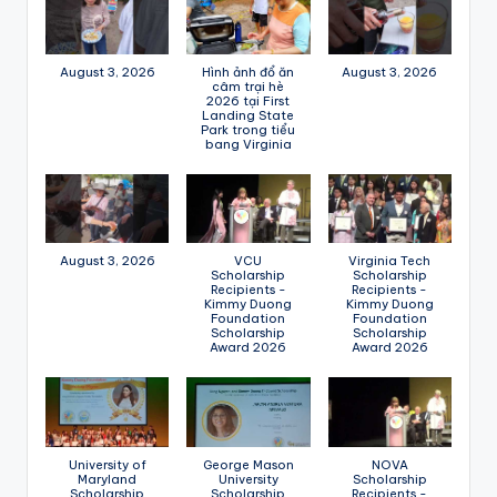
August 3, 2026
Hình ảnh đổ ăn
August 3, 2026
câm trại hè
2026 tại First
Landing State
Park trong tiểu
bang Virginia
August 3, 2026
VCU
Virginia Tech
Scholarship
Scholarship
Recipients -
Recipients -
Kimmy Duong
Kimmy Duong
Foundation
Foundation
Scholarship
Scholarship
Award 2026
Award 2026
University of
George Mason
NOVA
Maryland
University
Scholarship
Scholarship
Scholarship
Recipients -