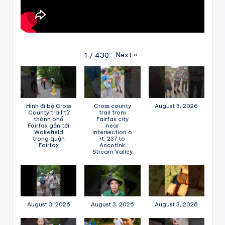
Next
»
1
/
430
Hình đi bộ Cross
Cross county
August 3, 2026
County trail từ
trail from
thành phố
Fairfax city
Fairfax gần tới
near
Wakefield
intersection ò
trong quận
rt. 237 to
Fairfax
Accotink
Stream Valley
August 3, 2026
August 3, 2026
August 3, 2026