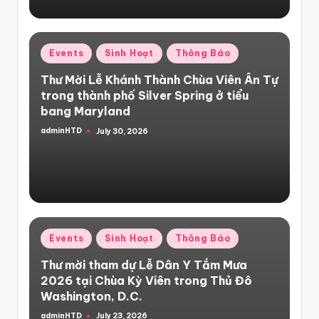
Posted
Events
Sinh Hoạt
Thông Báo
in
Thư Mời Lễ Khánh Thành Chùa Viên Ân Tự
trong thành phố Silver Spring ở tiểu
bang Maryland
adminHTD
July 30, 2026
Posted
by
Posted
Events
Sinh Hoạt
Thông Báo
in
Thư mời tham dự Lễ Dân Y Tắm Mưa
2026 tại Chùa Kỳ Viên trong Thủ Đô
Washington, D.C.
adminHTD
July 23, 2026
Posted