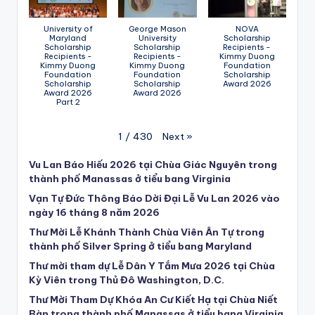
University of
George Mason
NOVA
Maryland
University
Scholarship
Scholarship
Scholarship
Recipients -
Recipients -
Recipients -
Kimmy Duong
Kimmy Duong
Kimmy Duong
Foundation
Foundation
Foundation
Scholarship
Scholarship
Scholarship
Award 2026
Award 2026
Award 2026
Part 2
Next
»
1
/
430
Vu Lan Báo Hiếu 2026 tại Chùa Giác Nguyên trong
thành phố Manassas ở tiểu bang Virginia
Vạn Tự Đức Thông Báo Dời Đại Lễ Vu Lan 2026 vào
ngày 16 tháng 8 năm 2026
Thư Mời Lễ Khánh Thành Chùa Viên Ân Tự trong
thành phố Silver Spring ở tiểu bang Maryland
Thư mời tham dự Lễ Dân Y Tắm Mưa 2026 tại Chùa
Kỳ Viên trong Thủ Đô Washington, D.C.
Thư Mời Tham Dự Khóa An Cư Kiết Hạ tại Chùa Niết
Bàn trong thành phố Manassas ở tiểu bang Virginia