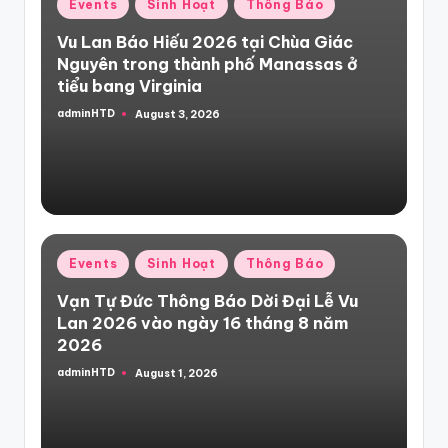
Posted
Events
Sinh Hoạt
Thông Báo
in
Vu Lan Báo Hiếu 2026 tại Chùa Giác
Nguyên trong thành phố Manassas ở
tiểu bang Virginia
adminHTD
August 3, 2026
Posted
by
Posted
Events
Sinh Hoạt
Thông Báo
in
Vạn Tự Đức Thông Báo Dời Đại Lễ Vu
Lan 2026 vào ngày 16 tháng 8 năm
2026
adminHTD
August 1, 2026
Posted
by