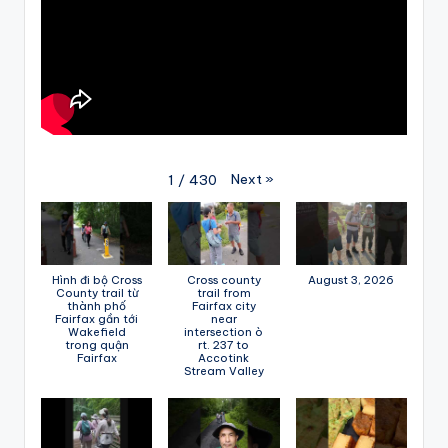
Next
»
1
/
430
Hình đi bộ Cross
Cross county
August 3, 2026
County trail từ
trail from
thành phố
Fairfax city
Fairfax gần tới
near
Wakefield
intersection ò
trong quận
rt. 237 to
Fairfax
Accotink
Stream Valley