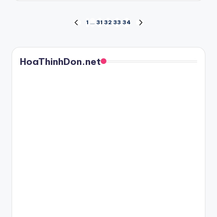
Posts
1
…
31
32
33
34
PREVIOUS
NEXT
PAGE
PAGE
pagination
HoaThinhDon.net