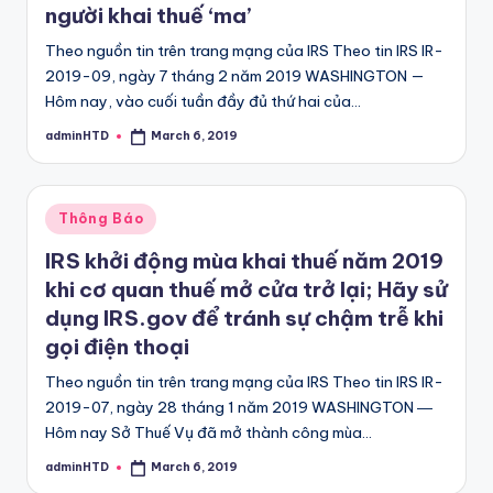
người khai thuế ‘ma’
Theo nguồn tin trên trang mạng của IRS Theo tin IRS IR-
2019-09, ngày 7 tháng 2 năm 2019 WASHINGTON —
Hôm nay, vào cuối tuần đầy đủ thứ hai của…
adminHTD
March 6, 2019
Posted
by
Posted
Thông Báo
in
IRS khởi động mùa khai thuế năm 2019
khi cơ quan thuế mở cửa trở lại; Hãy sử
dụng IRS.gov để tránh sự chậm trễ khi
gọi điện thoại
Theo nguồn tin trên trang mạng của IRS Theo tin IRS IR-
2019-07, ngày 28 tháng 1 năm 2019 WASHINGTON ―
Hôm nay Sở Thuế Vụ đã mở thành công mùa…
adminHTD
March 6, 2019
Posted
by