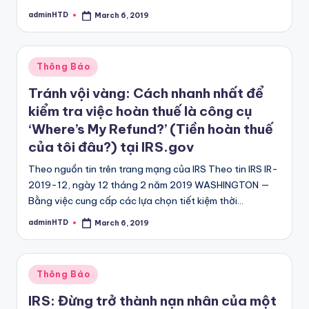
adminHTD
March 6, 2019
Posted
by
Posted
Thông Báo
in
Tránh vội vàng: Cách nhanh nhất để
kiểm tra việc hoàn thuế là công cụ
‘Where’s My Refund?’ (Tiền hoàn thuế
của tôi đâu?) tại IRS.gov
Theo nguồn tin trên trang mạng của IRS Theo tin IRS IR-
2019-12, ngày 12 tháng 2 năm 2019 WASHINGTON —
Bằng việc cung cấp các lựa chọn tiết kiệm thời…
adminHTD
March 6, 2019
Posted
by
Posted
Thông Báo
in
IRS: Đừng trở thành nạn nhân của một